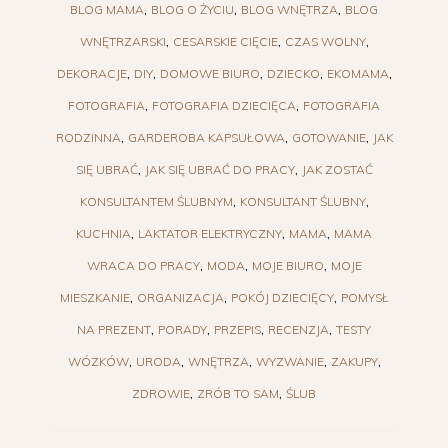
BLOG MAMA
BLOG O ŻYCIU
BLOG WNĘTRZA
BLOG
WNĘTRZARSKI
CESARSKIE CIĘCIE
CZAS WOLNY
DEKORACJE
DIY
DOMOWE BIURO
DZIECKO
EKOMAMA
FOTOGRAFIA
FOTOGRAFIA DZIECIĘCA
FOTOGRAFIA
RODZINNA
GARDEROBA KAPSUŁOWA
GOTOWANIE
JAK
SIĘ UBRAĆ
JAK SIĘ UBRAĆ DO PRACY
JAK ZOSTAĆ
KONSULTANTEM ŚLUBNYM
KONSULTANT ŚLUBNY
KUCHNIA
LAKTATOR ELEKTRYCZNY
MAMA
MAMA
WRACA DO PRACY
MODA
MOJE BIURO
MOJE
MIESZKANIE
ORGANIZACJA
POKÓJ DZIECIĘCY
POMYSŁ
NA PREZENT
PORADY
PRZEPIS
RECENZJA
TESTY
WÓZKÓW
URODA
WNĘTRZA
WYZWANIE
ZAKUPY
ZDROWIE
ZRÓB TO SAM
ŚLUB