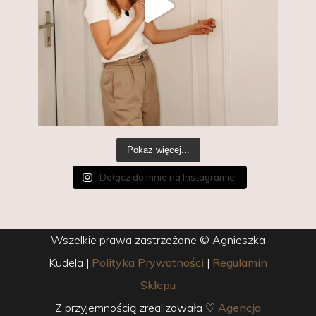
Pokaż więcej...
Dołącz do mnie na Instagramie!
Wszelkie prawa zastrzeżone © Agnieszka
Kudela
|
Polityka Prywatności
|
Regulamin
Sklepu
Z przyjemnością zrealizowała ♡
Agencja