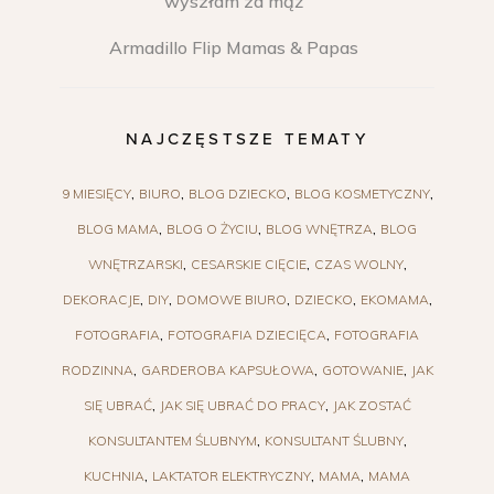
wyszłam za mąż
Armadillo Flip Mamas & Papas
NAJCZĘSTSZE TEMATY
9 MIESIĘCY
BIURO
BLOG DZIECKO
BLOG KOSMETYCZNY
BLOG MAMA
BLOG O ŻYCIU
BLOG WNĘTRZA
BLOG
WNĘTRZARSKI
CESARSKIE CIĘCIE
CZAS WOLNY
DEKORACJE
DIY
DOMOWE BIURO
DZIECKO
EKOMAMA
FOTOGRAFIA
FOTOGRAFIA DZIECIĘCA
FOTOGRAFIA
RODZINNA
GARDEROBA KAPSUŁOWA
GOTOWANIE
JAK
SIĘ UBRAĆ
JAK SIĘ UBRAĆ DO PRACY
JAK ZOSTAĆ
KONSULTANTEM ŚLUBNYM
KONSULTANT ŚLUBNY
KUCHNIA
LAKTATOR ELEKTRYCZNY
MAMA
MAMA