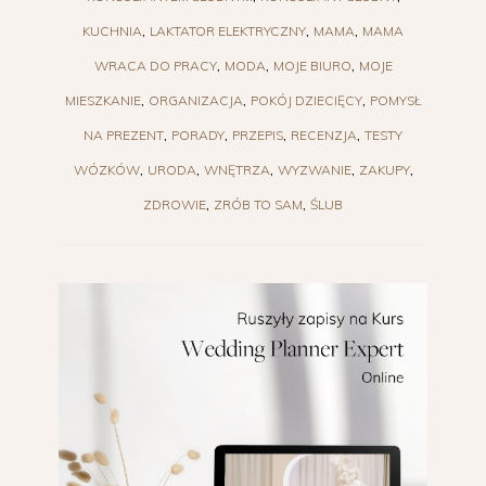
KUCHNIA
LAKTATOR ELEKTRYCZNY
MAMA
MAMA
WRACA DO PRACY
MODA
MOJE BIURO
MOJE
MIESZKANIE
ORGANIZACJA
POKÓJ DZIECIĘCY
POMYSŁ
NA PREZENT
PORADY
PRZEPIS
RECENZJA
TESTY
WÓZKÓW
URODA
WNĘTRZA
WYZWANIE
ZAKUPY
ZDROWIE
ZRÓB TO SAM
ŚLUB