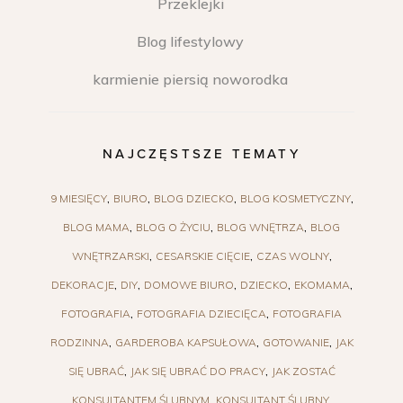
Przeklejki
Blog lifestylowy
karmienie piersią noworodka
NAJCZĘSTSZE TEMATY
9 MIESIĘCY
BIURO
BLOG DZIECKO
BLOG KOSMETYCZNY
BLOG MAMA
BLOG O ŻYCIU
BLOG WNĘTRZA
BLOG
WNĘTRZARSKI
CESARSKIE CIĘCIE
CZAS WOLNY
DEKORACJE
DIY
DOMOWE BIURO
DZIECKO
EKOMAMA
FOTOGRAFIA
FOTOGRAFIA DZIECIĘCA
FOTOGRAFIA
RODZINNA
GARDEROBA KAPSUŁOWA
GOTOWANIE
JAK
SIĘ UBRAĆ
JAK SIĘ UBRAĆ DO PRACY
JAK ZOSTAĆ
KONSULTANTEM ŚLUBNYM
KONSULTANT ŚLUBNY