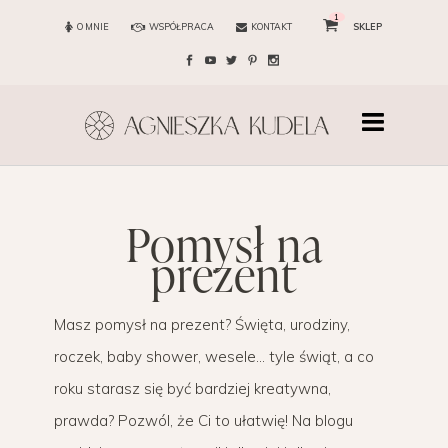
1
O MNIE
WSPÓŁPRACA
KONTAKT
SKLEP
pomysł na
prezent
Masz pomysł na prezent? Święta, urodziny,
roczek, baby shower, wesele… tyle świąt, a co
roku starasz się być bardziej kreatywna,
prawda? Pozwól, że Ci to ułatwię! Na blogu