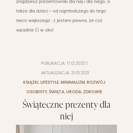
znajdziesz prezentowniki dla niej i dla niego, a
także dla dzieci – od najmłodszego do tego
nieco większego :-) Jestem pewna, że coś
wpadnie Ci w oko!
PUBLIKACJA:
17.12.2020
|
AKTUALIZACJA:
21.01.2021
KSIĄŻKI
,
LIFESTYLE
,
MINIMALIZM
,
ROZWÓJ
OSOBISTY
,
ŚWIĘTA
,
URODA
,
ZDROWIE
Świąteczne prezenty dla
niej