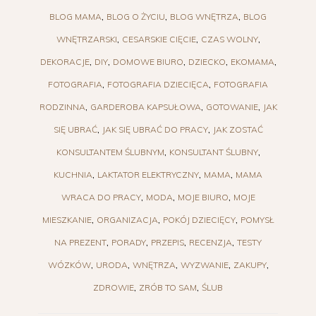
BLOG MAMA
BLOG O ŻYCIU
BLOG WNĘTRZA
BLOG
WNĘTRZARSKI
CESARSKIE CIĘCIE
CZAS WOLNY
DEKORACJE
DIY
DOMOWE BIURO
DZIECKO
EKOMAMA
FOTOGRAFIA
FOTOGRAFIA DZIECIĘCA
FOTOGRAFIA
RODZINNA
GARDEROBA KAPSUŁOWA
GOTOWANIE
JAK
SIĘ UBRAĆ
JAK SIĘ UBRAĆ DO PRACY
JAK ZOSTAĆ
KONSULTANTEM ŚLUBNYM
KONSULTANT ŚLUBNY
KUCHNIA
LAKTATOR ELEKTRYCZNY
MAMA
MAMA
WRACA DO PRACY
MODA
MOJE BIURO
MOJE
MIESZKANIE
ORGANIZACJA
POKÓJ DZIECIĘCY
POMYSŁ
NA PREZENT
PORADY
PRZEPIS
RECENZJA
TESTY
WÓZKÓW
URODA
WNĘTRZA
WYZWANIE
ZAKUPY
ZDROWIE
ZRÓB TO SAM
ŚLUB