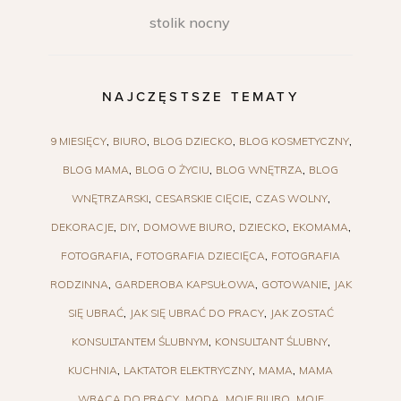
stolik nocny
NAJCZĘSTSZE TEMATY
9 MIESIĘCY
BIURO
BLOG DZIECKO
BLOG KOSMETYCZNY
BLOG MAMA
BLOG O ŻYCIU
BLOG WNĘTRZA
BLOG
WNĘTRZARSKI
CESARSKIE CIĘCIE
CZAS WOLNY
DEKORACJE
DIY
DOMOWE BIURO
DZIECKO
EKOMAMA
FOTOGRAFIA
FOTOGRAFIA DZIECIĘCA
FOTOGRAFIA
RODZINNA
GARDEROBA KAPSUŁOWA
GOTOWANIE
JAK
SIĘ UBRAĆ
JAK SIĘ UBRAĆ DO PRACY
JAK ZOSTAĆ
KONSULTANTEM ŚLUBNYM
KONSULTANT ŚLUBNY
KUCHNIA
LAKTATOR ELEKTRYCZNY
MAMA
MAMA
WRACA DO PRACY
MODA
MOJE BIURO
MOJE