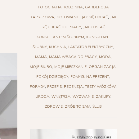
FOTOGRAFIA RODZINNA
GARDEROBA
KAPSUŁOWA
GOTOWANIE
JAK SIĘ UBRAĆ
JAK
SIĘ UBRAĆ DO PRACY
JAK ZOSTAĆ
KONSULTANTEM ŚLUBNYM
KONSULTANT
ŚLUBNY
KUCHNIA
LAKTATOR ELEKTRYCZNY
MAMA
MAMA WRACA DO PRACY
MODA
MOJE BIURO
MOJE MIESZKANIE
ORGANIZACJA
POKÓJ DZIECIĘCY
POMYSŁ NA PREZENT
PORADY
PRZEPIS
RECENZJA
TESTY WÓZKÓW
URODA
WNĘTRZA
WYZWANIE
ZAKUPY
ZDROWIE
ZRÓB TO SAM
ŚLUB