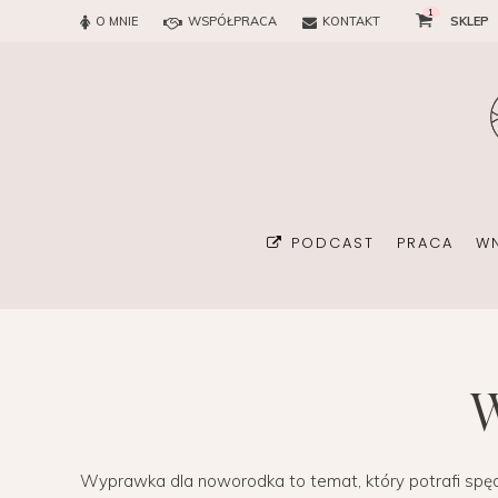
1
O MNIE
WSPÓŁPRACA
KONTAKT
SKLEP
PODCAST
PRACA
W
BIURO
KONSULTAN
Wyprawka dla noworodka to temat, który potrafi spę
ORGANIZA