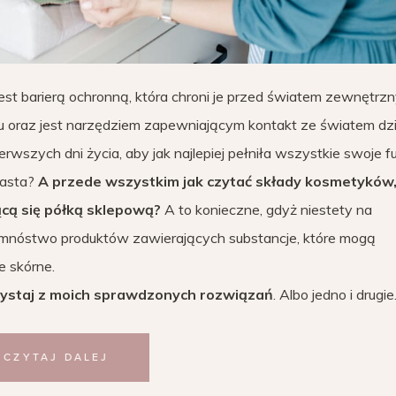
jest barierą ochronną, która chroni je przed światem zewnętrz
tu oraz jest narzędziem zapewniającym kontakt ze światem dzi
rwszych dni życia, aby jak najlepiej pełniła wszystkie swoje f
rasta?
A przede wszystkim jak czytać składy kosmetyków
cą się półką sklepową?
A to konieczne, gdyż niestety na
e mnóstwo produktów zawierających substancje, które mogą
e skórne.
zystaj z moich sprawdzonych rozwiązań
. Albo jedno i drugie
CZYTAJ DALEJ