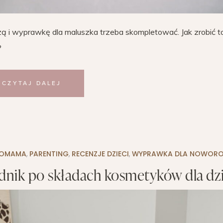
zą i wyprawkę dla maluszka trzeba skompletować. Jak zrobić t
?
CZYTAJ DALEJ
KOMAMA
,
PARENTING
,
RECENZJE DZIECI
,
WYPRAWKA DLA NOWOR
odnik po składach kosmetyków dla dzi