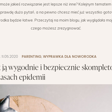
że jakieś rozwiązanie jest lepsze niż inne? Kolejnym tematem je
WYPRAWKA
 BIZNES
OGRÓD NA CO DZIEŃ
MODA DZIECIĘCA
MINIMALIZM
 naprawdę dużo pytań, a na pewno chcesz mieć już wszystko goto
POKÓJ DZIECIĘCY
ROZWÓJ OSOBISTY
dka będzie łatwe. Przeczytaj na moim blogu, jak wyglądała moj
czego możesz zrezygnować.
PORADY DLA RODZICÓW
URODA
ROZSZERZANIE DIETY
ZDROWIE
WÓZKI DZIECIĘCE
:
11.05.2020
PARENTING
,
WYPRAWKA DLA NOWORODKA
 ją wygodnie i bezpiecznie skomple
WAKACJE Z DZIEĆMI
asach epidemii
WYPRAWKA