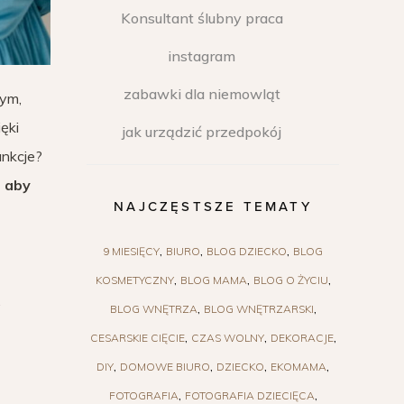
Konsultant ślubny praca
instagram
zabawki dla niemowląt
nym,
ęki
jak urządzić przedpokój
unkcje?
, aby
NAJCZĘSTSZE TEMATY
9 MIESIĘCY
BIURO
BLOG DZIECKO
BLOG
KOSMETYCZNY
BLOG MAMA
BLOG O ŻYCIU
.
BLOG WNĘTRZA
BLOG WNĘTRZARSKI
CESARSKIE CIĘCIE
CZAS WOLNY
DEKORACJE
DIY
DOMOWE BIURO
DZIECKO
EKOMAMA
FOTOGRAFIA
FOTOGRAFIA DZIECIĘCA