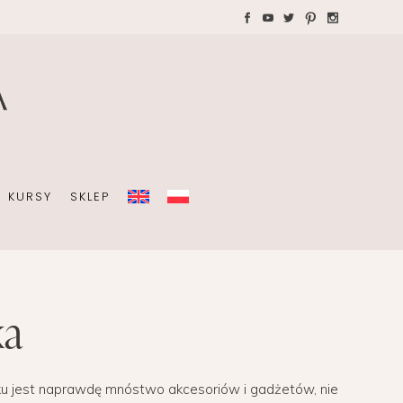
WAKACJE Z DZIEĆMI
Teczki A4 dla wedding
plannera na koordynację
A
dnia ślubu
KURSY
SKLEP
OBISTY
ka
ZIEĆMI
Teczki A4 dla wedding
plannera na koordynację
dnia ślubu
ku jest naprawdę mnóstwo akcesoriów i gadżetów, nie