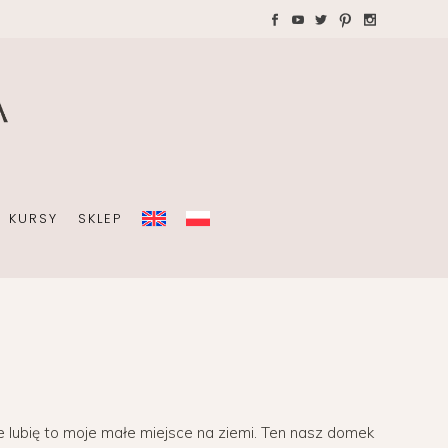
WAKACJE Z DZIEĆMI
Teczki A4 dla wedding
plannera na koordynację
A
dnia ślubu
KURSY
SKLEP
OBISTY
ZIEĆMI
Teczki A4 dla wedding
plannera na koordynację
dnia ślubu
 lubię to moje małe miejsce na ziemi. Ten nasz domek