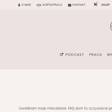
1
O MNIE
WSPÓŁPRACA
KONTAKT
SKLEP
PODCAST
PRACA
W
BIURO
KONSULTAN
Uwielbiam moje mieszkanie. Mój dom to oczywiście pr
ORGANIZA