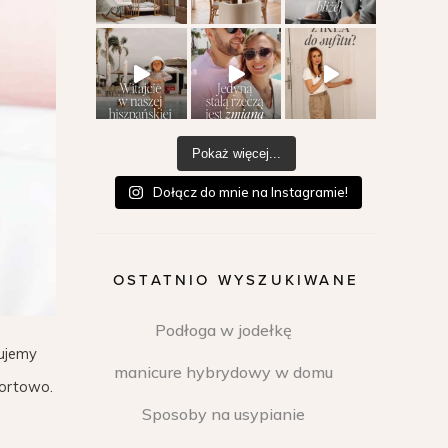
Pokaż więcej...
Dołącz do mnie na Instagramie!
OSTATNIO WYSZUKIWANE
Podłoga w jodełkę
rujemy
manicure hybrydowy w domu
fortowo.
Sposoby na usypianie