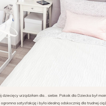
j dziecięcy urządziłam dla… siebie. Pokoik dla Dziecka był moi
ogromna satysfakcję i była idealną odskocznią dla trudnej ciąż