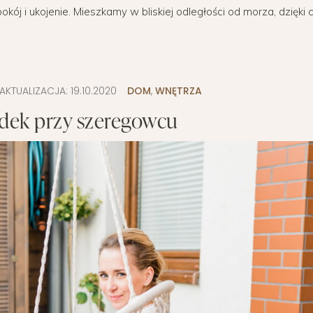
kój i ukojenie. Mieszkamy w bliskiej odległości od morza, dzięki c
WYPRAWKA
 BIZNES
OGRÓD NA CO DZIEŃ
MODA DZIECIĘCA
MINIMALIZM
POKÓJ DZIECIĘCY
ROZWÓJ OSOBISTY
PORADY DLA RODZICÓW
URODA
AKTUALIZACJA:
19.10.2020
DOM
,
WNĘTRZA
dek przy szeregowcu
ROZSZERZANIE DIETY
ZDROWIE
WÓZKI DZIECIĘCE
WAKACJE Z DZIEĆMI
WYPRAWKA