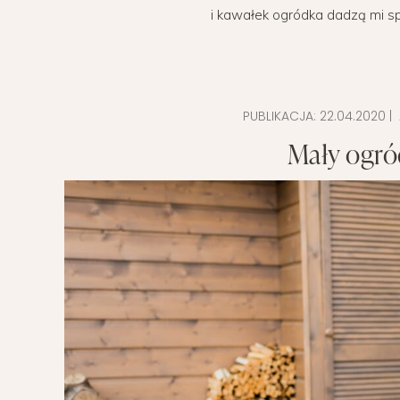
i kawałek ogródka dadzą mi spo
POMYSŁ NA
PUBLIKACJA:
22.04.2020
| 
Mały ogró