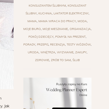
KONSULTANTEM ŚLUBNYM
KONSULTANT
ŚLUBNY
KUCHNIA
LAKTATOR ELEKTRYCZNY
MAMA
MAMA WRACA DO PRACY
MODA
MOJE BIURO
MOJE MIESZKANIE
ORGANIZACJA
POKÓJ DZIECIĘCY
POMYSŁ NA PREZENT
PORADY
PRZEPIS
RECENZJA
TESTY WÓZKÓW
URODA
WNĘTRZA
WYZWANIE
ZAKUPY
ZDROWIE
ZRÓB TO SAM
ŚLUB
m
y. Jak