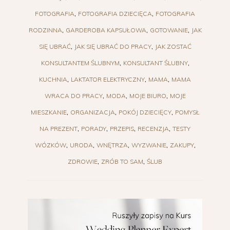
FOTOGRAFIA
FOTOGRAFIA DZIECIĘCA
FOTOGRAFIA
RODZINNA
GARDEROBA KAPSUŁOWA
GOTOWANIE
JAK
SIĘ UBRAĆ
JAK SIĘ UBRAĆ DO PRACY
JAK ZOSTAĆ
KONSULTANTEM ŚLUBNYM
KONSULTANT ŚLUBNY
KUCHNIA
LAKTATOR ELEKTRYCZNY
MAMA
MAMA
WRACA DO PRACY
MODA
MOJE BIURO
MOJE
MIESZKANIE
ORGANIZACJA
POKÓJ DZIECIĘCY
POMYSŁ
NA PREZENT
PORADY
PRZEPIS
RECENZJA
TESTY
WÓZKÓW
URODA
WNĘTRZA
WYZWANIE
ZAKUPY
ZDROWIE
ZRÓB TO SAM
ŚLUB