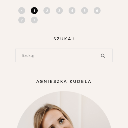
1
2
3
4
5
6
7
SZUKAJ
AGNIESZKA KUDELA