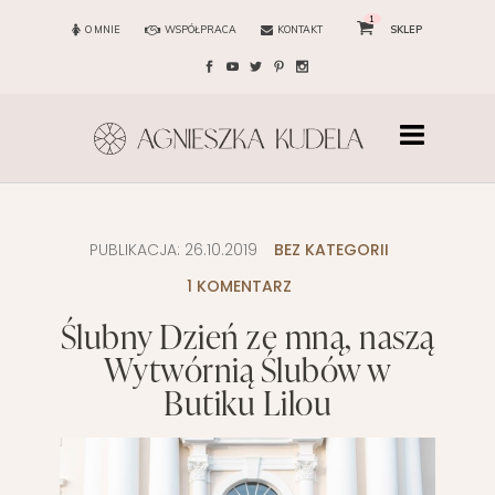
1
O MNIE
WSPÓŁPRACA
KONTAKT
SKLEP
PUBLIKACJA:
26.10.2019
BEZ KATEGORII
1 KOMENTARZ
Ślubny Dzień ze mną, naszą
Wytwórnią Ślubów w
Butiku Lilou