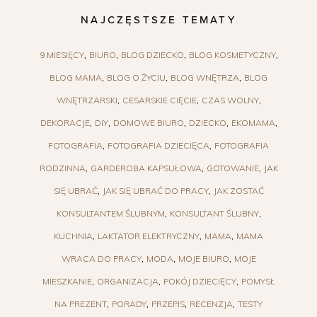
NAJCZĘSTSZE TEMATY
9 MIESIĘCY
BIURO
BLOG DZIECKO
BLOG KOSMETYCZNY
BLOG MAMA
BLOG O ŻYCIU
BLOG WNĘTRZA
BLOG
WNĘTRZARSKI
CESARSKIE CIĘCIE
CZAS WOLNY
DEKORACJE
DIY
DOMOWE BIURO
DZIECKO
EKOMAMA
FOTOGRAFIA
FOTOGRAFIA DZIECIĘCA
FOTOGRAFIA
RODZINNA
GARDEROBA KAPSUŁOWA
GOTOWANIE
JAK
SIĘ UBRAĆ
JAK SIĘ UBRAĆ DO PRACY
JAK ZOSTAĆ
KONSULTANTEM ŚLUBNYM
KONSULTANT ŚLUBNY
KUCHNIA
LAKTATOR ELEKTRYCZNY
MAMA
MAMA
WRACA DO PRACY
MODA
MOJE BIURO
MOJE
MIESZKANIE
ORGANIZACJA
POKÓJ DZIECIĘCY
POMYSŁ
NA PREZENT
PORADY
PRZEPIS
RECENZJA
TESTY