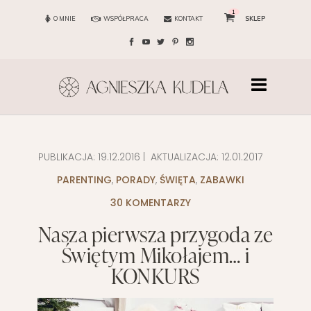
1
O MNIE
WSPÓŁPRACA
KONTAKT
SKLEP
PUBLIKACJA:
19.12.2016
| AKTUALIZACJA:
12.01.2017
PARENTING
,
PORADY
,
ŚWIĘTA
,
ZABAWKI
30 KOMENTARZY
Nasza pierwsza przygoda ze
Świętym Mikołajem… i
KONKURS