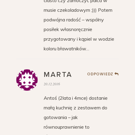
ciasto czy zamoczyć palca w
musie czekoladowym ;))) Potem
podwójna radość – wspólny
posiłek własnoręcznie
przygotowany i kąpiel w wodzie
koloru bławatników…
MARTA
ODPOWIEDZ
20.12.2016
Antoś (2lata i 4mce) dostanie
małą kuchnię z zestawem do
gotowania – jak
równouprawnienie to