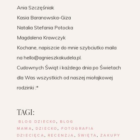
Ania Szczęśniak
Kasia Baranowska-Giza
Natalia Stefania Potocka
Magdalena Krawczyk
Kochane, napiszcie do mnie szybciutko maila
na hello@agnieszkakudela.pl.
Cudownych Świąt i każdego dnia po Świetach
dla Was wszystkich od naszej miołajkowej
rodzinki :*
TAGI:
BLOG DZIECKO
,
BLOG
MAMA
,
DZIECKO
,
FOTOGRAFIA
DZIECIĘCA
,
RECENZJA
,
ŚWIĘTA
,
ZAKUPY