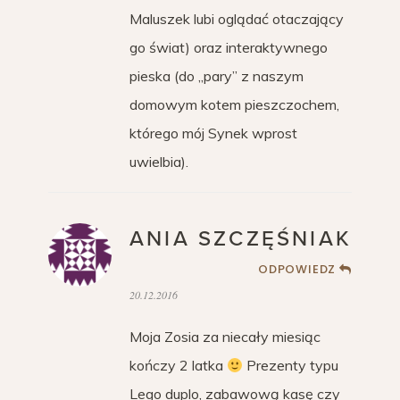
Maluszek lubi oglądać otaczający
go świat) oraz interaktywnego
pieska (do „pary” z naszym
domowym kotem pieszczochem,
którego mój Synek wprost
uwielbia).
ANIA SZCZĘŚNIAK
ODPOWIEDZ
20.12.2016
Moja Zosia za niecały miesiąc
kończy 2 latka
Prezenty typu
Lego duplo, zabawową kasę czy