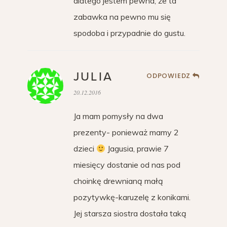
dlatego jestem pewna, że ta
zabawka na pewno mu się
spodoba i przypadnie do gustu.
JULIA
ODPOWIEDZ
20.12.2016
Ja mam pomysły na dwa
prezenty- ponieważ mamy 2
dzieci
Jagusia, prawie 7
miesięcy dostanie od nas pod
choinkę drewnianą małą
pozytywkę-karuzelę z konikami.
Jej starsza siostra dostała taką