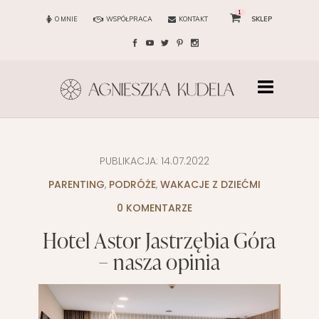
1
O MNIE
WSPÓŁPRACA
KONTAKT
SKLEP
PUBLIKACJA:
14.07.2022
PARENTING
,
PODRÓŻE
,
WAKACJE Z DZIEĆMI
0 KOMENTARZE
Hotel Astor Jastrzębia Góra
– nasza opinia