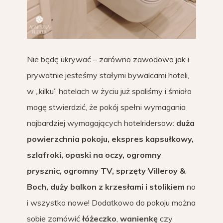
Nie będę ukrywać – zarówno zawodowo jak i
prywatnie jesteśmy stałymi bywalcami hoteli,
w „kilku” hotelach w życiu już spaliśmy i śmiało
mogę stwierdzić, że pokój spełni wymagania
najbardziej wymagających hotelridersow:
duża
powierzchnia pokoju, ekspres kapsułkowy,
szlafroki, opaski na oczy, ogromny
prysznic, ogromny TV, sprzęty Villeroy &
Boch, duży balkon z krzesłami i stolikiem
no
i wszystko nowe! Dodatkowo do pokoju można
sobie zamówić
łóżeczko
,
wanienkę
czy