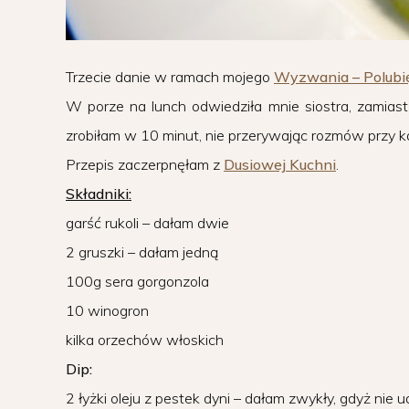
Trzecie danie w ramach mojego
Wyzwania – Polubi
W porze na lunch odwiedziła mnie siostra, zamiast
zrobiłam w 10 minut, nie przerywając rozmów przy k
Przepis zaczerpnęłam z
Dusiowej Kuchni
.
Składniki:
garść rukoli – dałam dwie
2 gruszki – dałam jedną
100g sera gorgonzola
10 winogron
kilka orzechów włoskich
Dip:
2 łyżki oleju z pestek dyni – dałam zwykły, gdyż nie u