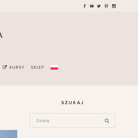
WAKACJE Z DZIEĆMI
Teczki A4 dla wedding
plannera na koordynację
GRAFIA
dnia ślubu
ŻKI
MALIZM
KURSY
SKLEP
ÓJ OSOBISTY
ICÓW
DA
SZUKAJ
OWIE
Z DZIEĆMI
Teczki A4 dla wedding
plannera na koordynację
dnia ślubu