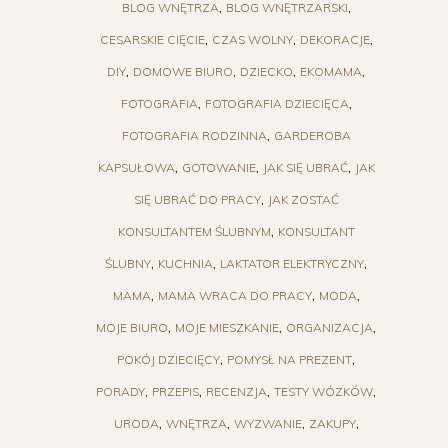
BLOG WNĘTRZA
BLOG WNĘTRZARSKI
CESARSKIE CIĘCIE
CZAS WOLNY
DEKORACJE
DIY
DOMOWE BIURO
DZIECKO
EKOMAMA
FOTOGRAFIA
FOTOGRAFIA DZIECIĘCA
FOTOGRAFIA RODZINNA
GARDEROBA
KAPSUŁOWA
GOTOWANIE
JAK SIĘ UBRAĆ
JAK
SIĘ UBRAĆ DO PRACY
JAK ZOSTAĆ
KONSULTANTEM ŚLUBNYM
KONSULTANT
ŚLUBNY
KUCHNIA
LAKTATOR ELEKTRYCZNY
MAMA
MAMA WRACA DO PRACY
MODA
MOJE BIURO
MOJE MIESZKANIE
ORGANIZACJA
POKÓJ DZIECIĘCY
POMYSŁ NA PREZENT
PORADY
PRZEPIS
RECENZJA
TESTY WÓZKÓW
URODA
WNĘTRZA
WYZWANIE
ZAKUPY