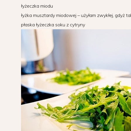
łyżeczka miodu
łyżka musztardy miodowej – użyłam zwykłej, gdyż tak
płaska łyżeczka soku z cytryny