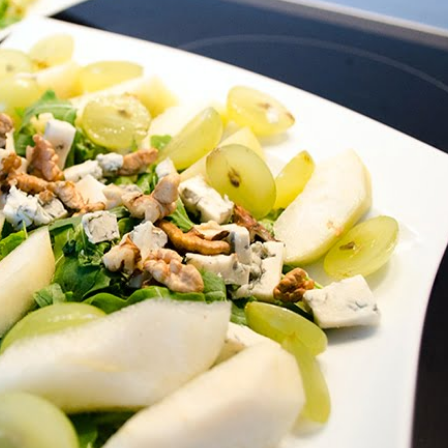
WYPRAWKA
 NA BIZNES
OGRÓD NA CO DZIEŃ
MODA DZIECIĘCA
MINIMALIZM
POKÓJ DZIECIĘCY
ROZWÓJ OSOBISTY
PORADY DLA RODZICÓW
URODA
ROZSZERZANIE DIETY
ZDROWIE
WÓZKI DZIECIĘCE
WAKACJE Z DZIEĆMI
WYPRAWKA