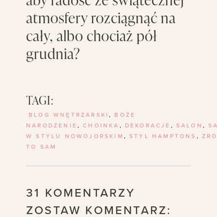
atmosfery rozciągnąć na
cały, albo chociaż pół
grudnia?
TAGI:
BLOG WNĘTRZARSKI
,
BOŻE
NARODZENIE
,
CHOINKA
,
DEKORACJE
,
SALON
,
S
W STYLU NOWOJORSKIM
,
STYL HAMPTONS
,
ZR
TO SAM
31 KOMENTARZY
ZOSTAW KOMENTARZ: