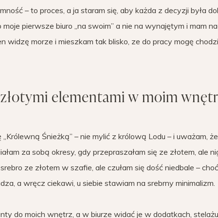
ność – to proces, a ja staram się, aby każda z decyzji była d
to moje pierwsze biuro „na swoim” a nie na wynajętym i mam na
kien widzę morze i mieszkam tak blisko, ze do pracy mogę chodz
d złotymi elementami w moim wnęt
ę „Królewną Śnieżką” – nie mylić z królową Lodu – i uważam, że
iałam za sobą okresy, gdy przepraszałam się ze złotem, ale ni
rebro ze złotem w szafie, ale czułam się dość niedbale – choć
dza, a wręcz ciekawi, u siebie stawiam na srebrny minimalizm.
y do moich wnętrz, a w biurze widać je w dodatkach, stelaż