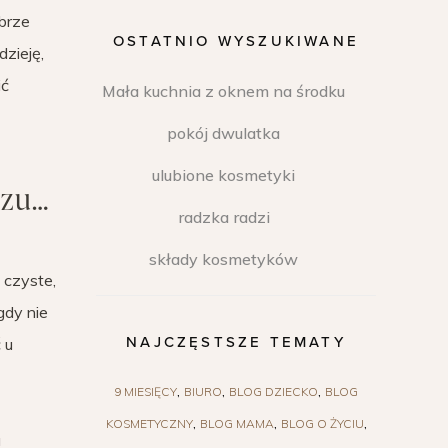
obrze
OSTATNIO WYSZUKIWANE
dzieję,
ić
Mała kuchnia z oknem na środku
pokój dwulatka
ulubione kosmetyki
rzu…
radzka radzi
składy kosmetyków
 czyste,
gdy nie
NAJCZĘSTSZE TEMATY
 u
9 MIESIĘCY
BIURO
BLOG DZIECKO
BLOG
KOSMETYCZNY
BLOG MAMA
BLOG O ŻYCIU
u