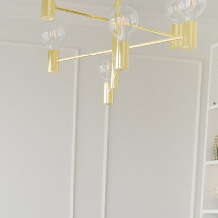
WYPRAWKA
 BIZNES
OGRÓD NA CO DZIEŃ
MODA DZIECIĘCA
MINIMALIZM
POKÓJ DZIECIĘCY
ROZWÓJ OSOBISTY
PORADY DLA RODZICÓW
URODA
ROZSZERZANIE DIETY
ZDROWIE
WÓZKI DZIECIĘCE
WAKACJE Z DZIEĆMI
WYPRAWKA