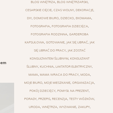
BLOG WNĘTRZA
BLOG WNĘTRZARSKI
CESARSKIE CIĘCIE
CZAS WOLNY
DEKORACJE
DIY
DOMOWE BIURO
DZIECKO
EKOMAMA
FOTOGRAFIA
FOTOGRAFIA DZIECIĘCA
FOTOGRAFIA RODZINNA
GARDEROBA
KAPSUŁOWA
GOTOWANIE
JAK SIĘ UBRAĆ
JAK
SIĘ UBRAĆ DO PRACY
JAK ZOSTAĆ
KONSULTANTEM ŚLUBNYM
KONSULTANT
stem
ŚLUBNY
KUCHNIA
LAKTATOR ELEKTRYCZNY
MAMA
MAMA WRACA DO PRACY
MODA
MOJE BIURO
MOJE MIESZKANIE
ORGANIZACJA
POKÓJ DZIECIĘCY
POMYSŁ NA PREZENT
PORADY
PRZEPIS
RECENZJA
TESTY WÓZKÓW
URODA
WNĘTRZA
WYZWANIE
ZAKUPY