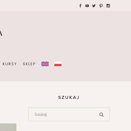
WAKACJE Z DZIEĆMI
Teczki A4 dla wedding
plannera na koordynację
A
dnia ślubu
KURSY
SKLEP
OBISTY
SZUKAJ
ZIEĆMI
Teczki A4 dla wedding
plannera na koordynację
dnia ślubu