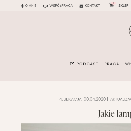
1
O MNIE
WSPÓŁPRACA
KONTAKT
SKLEP
PODCAST
PRACA
W
PUBLIKACJA:
08.04.2020
| AKTUALIZA
BIURO
Jakie la
KONSULTAN
ORGANIZA