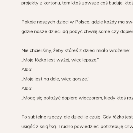
projekty z kartonu, tam ktoś zawsze coś buduje, ktoś
Pokoje naszych dzieci w Polsce, gdzie każdy ma swó
gdzie nasze dzieci idą pobyć chwilę same czy dopier
Nie chcieliśmy, żeby któreś z dzieci miało wrażenie:
„Moje łóżko jest wyżej, więc lepsze.”
Albo:
„Moje jest na dole, więc gorsze.”
Albo:
„Mogę się położyć dopiero wieczorem, kiedy ktoś roz
To subtelne rzeczy, ale dzieci je czują. Gdy łóżko j
usiąść z książką. Trudno powiedzieć: potrzebuję chwil