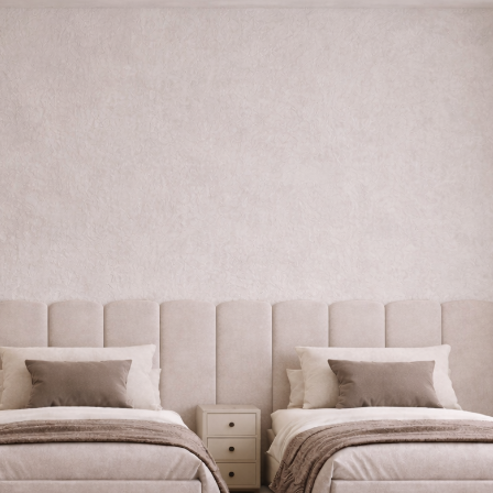
WYPRAWKA
 NA BIZNES
OGRÓD NA CO DZIEŃ
MODA DZIECIĘCA
MINIMALIZM
POKÓJ DZIECIĘCY
ROZWÓJ OSOBISTY
PORADY DLA RODZICÓW
URODA
ROZSZERZANIE DIETY
ZDROWIE
WÓZKI DZIECIĘCE
WAKACJE Z DZIEĆMI
WYPRAWKA