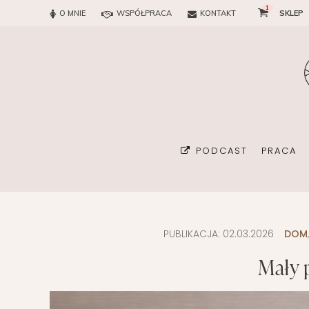
1
O MNIE
WSPÓŁPRACA
KONTAKT
SKLEP
PODCAST
PRACA
PUBLIKACJA:
02.03.2026
DOM
BIURO
Mały p
KONSUL
ORGAN