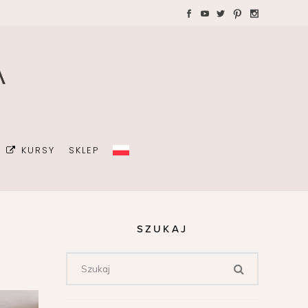
WAKACJE Z DZIEĆMI
Teczki A4 dla wedding
plannera na koordynację
GRAFIA
dnia ślubu
ŻKI
MALIZM
KURSY
SKLEP
ÓJ OSOBISTY
ICÓW
DA
SZUKAJ
OWIE
Z DZIEĆMI
Teczki A4 dla wedding
plannera na koordynację
dnia ślubu