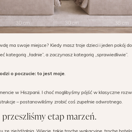
wdę ma swoje miejsce? Kiedy masz troje dzieci i jeden pokój do
 kategorią „ładnie”, a zaczynasz kategorią „sprawiedliwie”.
odzi o poczucie: to jest moje
.
mencie w Hiszpanii. I choć moglibyśmy pójść w klasyczne rozw
trukcje – postanowiliśmy zrobić coś zupełnie odwrotnego.
 przeszliśmy etap marzeń.
u ze zjeżdżalnią. Wiecie, takie trochę wakacyjne, trochę hotel