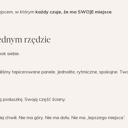
iejscem, w którym
każdy czuje, że ma SWOJE miejsce
.
jednym rzędzie
ok siebie.
liśmy tapicerowane panele. Jednolite, rytmiczne, spokojne. Two
ą poduszkę. Swoją część ściany.
j chwili. Nie ma góry. Nie ma dołu. Nie ma „lepszego miejsca”.