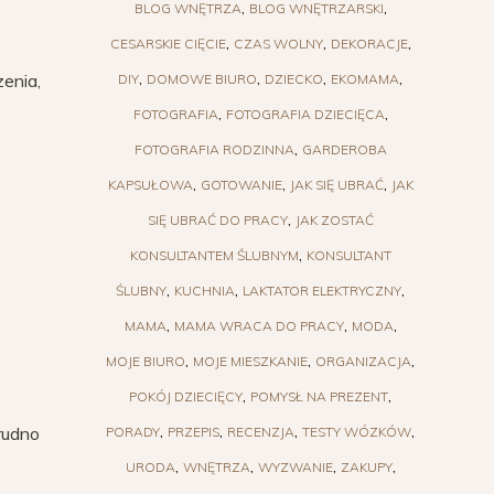
BLOG WNĘTRZA
BLOG WNĘTRZARSKI
CESARSKIE CIĘCIE
CZAS WOLNY
DEKORACJE
enia,
DIY
DOMOWE BIURO
DZIECKO
EKOMAMA
FOTOGRAFIA
FOTOGRAFIA DZIECIĘCA
FOTOGRAFIA RODZINNA
GARDEROBA
KAPSUŁOWA
GOTOWANIE
JAK SIĘ UBRAĆ
JAK
SIĘ UBRAĆ DO PRACY
JAK ZOSTAĆ
KONSULTANTEM ŚLUBNYM
KONSULTANT
ŚLUBNY
KUCHNIA
LAKTATOR ELEKTRYCZNY
MAMA
MAMA WRACA DO PRACY
MODA
MOJE BIURO
MOJE MIESZKANIE
ORGANIZACJA
POKÓJ DZIECIĘCY
POMYSŁ NA PREZENT
Trudno
PORADY
PRZEPIS
RECENZJA
TESTY WÓZKÓW
URODA
WNĘTRZA
WYZWANIE
ZAKUPY