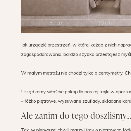
Jak urządzić przestrzeń, w której każde z nich napra
zagospodarowania, bardzo szybko przestajesz myśleć
W małym metrażu nie chodzi tylko o centymetry.
Ch
Urządzamy właśnie pokój dla naszej trójki w aparta
– łóżko piętrowe, wysuwane szuflady, składane kons
Ale zanim do tego doszliśmy…
Tak, w pierwszej chwili marzyliśmy o piętrowym łóżk