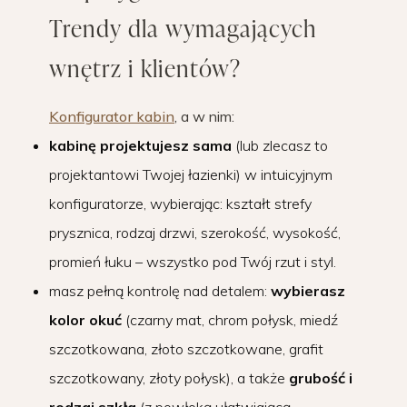
Trendy dla wymagających
wnętrz i klientów?
Konfigurator kabin
, a w nim:
kabinę projektujesz sama
(lub zlecasz to
projektantowi Twojej łazienki) w intuicyjnym
konfiguratorze, wybierając: kształt strefy
prysznica, rodzaj drzwi, szerokość, wysokość,
promień łuku – wszystko pod Twój rzut i styl.
masz pełną kontrolę nad detalem:
wybierasz
kolor okuć
(czarny mat, chrom połysk, miedź
szczotkowana, złoto szczotkowane, grafit
szczotkowany, złoty połysk), a także
grubość i
rodzaj szkła
(z powłoką ułatwiającą