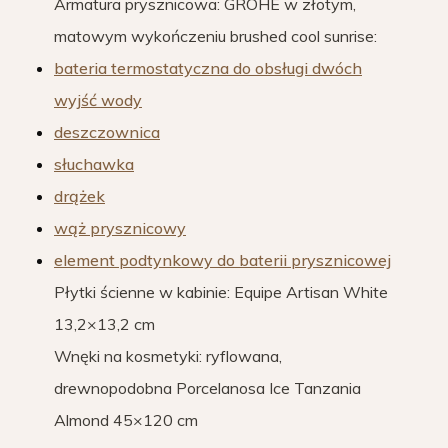
Armatura prysznicowa: GROHE w złotym,
matowym wykończeniu brushed cool sunrise:
bateria termostatyczna do obsługi dwóch
wyjść wody
deszczownica
słuchawka
drążek
wąż prysznicowy
element podtynkowy do baterii prysznicowej
Płytki ścienne w kabinie: Equipe Artisan White
13,2×13,2 cm
Wnęki na kosmetyki: ryflowana,
drewnopodobna Porcelanosa Ice Tanzania
Almond 45×120 cm