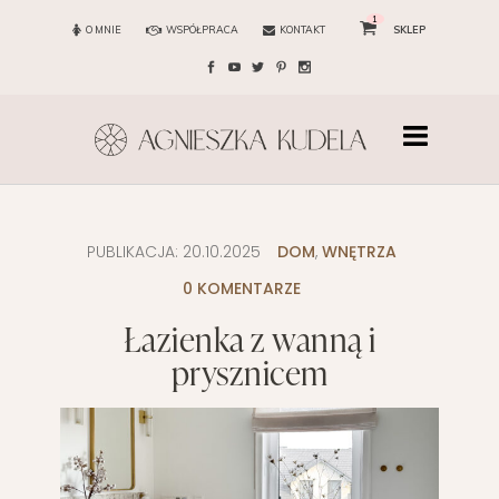
1
O MNIE
WSPÓŁPRACA
KONTAKT
SKLEP
PUBLIKACJA:
20.10.2025
DOM
,
WNĘTRZA
0 KOMENTARZE
Łazienka z wanną i
prysznicem