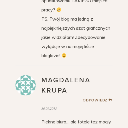
opublikowaniu TAKIEGO miejsca
pracy?
PS. Twój blog ma jedną z
najpiękniejszych szat graficznych
jakie widziałam! Zdecydowanie
wyląduje w na mojej liście
bloglovin!
MAGDALENA
KRUPA
ODPOWIEDZ
30.09.2013
Piekne biuro… ale fotele tez mogly