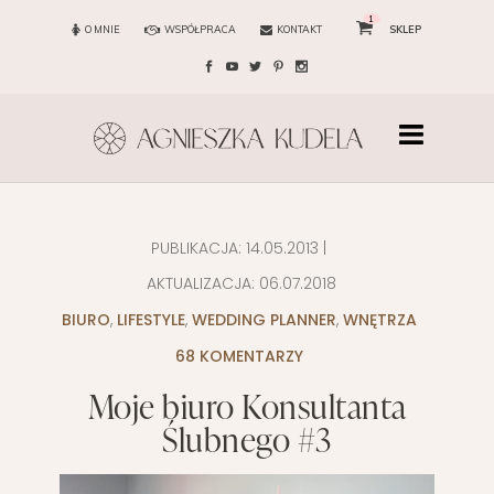
1
O MNIE
WSPÓŁPRACA
KONTAKT
SKLEP
PUBLIKACJA:
14.05.2013
|
AKTUALIZACJA:
06.07.2018
BIURO
,
LIFESTYLE
,
WEDDING PLANNER
,
WNĘTRZA
68 KOMENTARZY
Moje biuro Konsultanta
Ślubnego #3