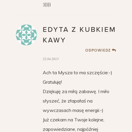
:)))))
EDYTA Z KUBKIEM
KAWY
ODPOWIEDZ
22.04.2013
Ach ta Mysza to ma szczęście:-)
Gratuluję!
Dziękuję za miłą zabawę. I miło
słyszeć, że złapałaś na
wywczasach masę energii:-)
Już czekam na Twoje kolejne,
zapowiedziane, najpóźniej