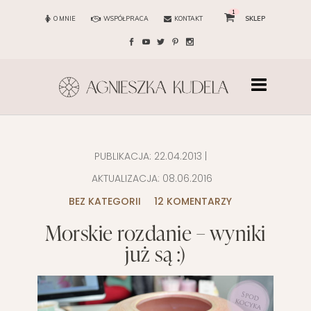
1
O MNIE
WSPÓŁPRACA
KONTAKT
SKLEP
PUBLIKACJA:
22.04.2013
|
AKTUALIZACJA:
08.06.2016
BEZ KATEGORII
12 KOMENTARZY
Morskie rozdanie – wyniki
już są :)