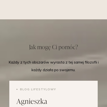
Jak mogę Ci pomóc?
Każdy z tych obszarów wyrasta z tej samej filozofii i
każdy działa po swojemu.
BLOG LIFESTYLOWY
Agnieszka