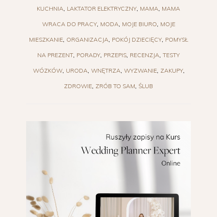
KUCHNIA
LAKTATOR ELEKTRYCZNY
MAMA
MAMA
WRACA DO PRACY
MODA
MOJE BIURO
MOJE
MIESZKANIE
ORGANIZACJA
POKÓJ DZIECIĘCY
POMYSŁ
NA PREZENT
PORADY
PRZEPIS
RECENZJA
TESTY
WÓZKÓW
URODA
WNĘTRZA
WYZWANIE
ZAKUPY
ZDROWIE
ZRÓB TO SAM
ŚLUB