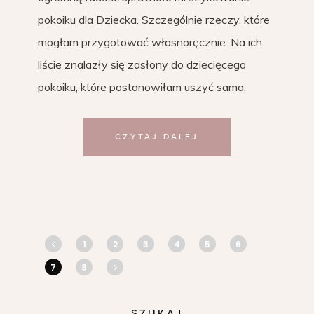
pokoiku dla Dziecka. Szczególnie rzeczy, które
mogłam przygotować własnoręcznie. Na ich
liście znalazły się zasłony do dziecięcego
pokoiku, które postanowiłam uszyć sama.
CZYTAJ DALEJ
1
2
3
4
5
6
7
8
SZUKAJ