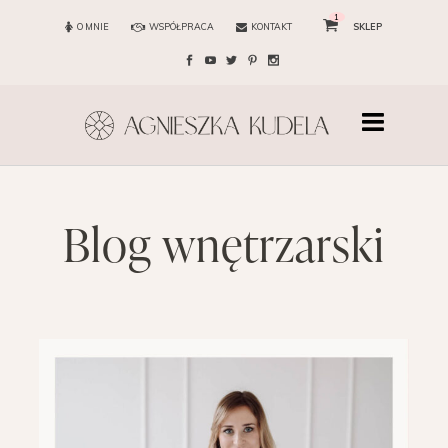
1
O MNIE
WSPÓŁPRACA
KONTAKT
SKLEP
blog wnętrzarski