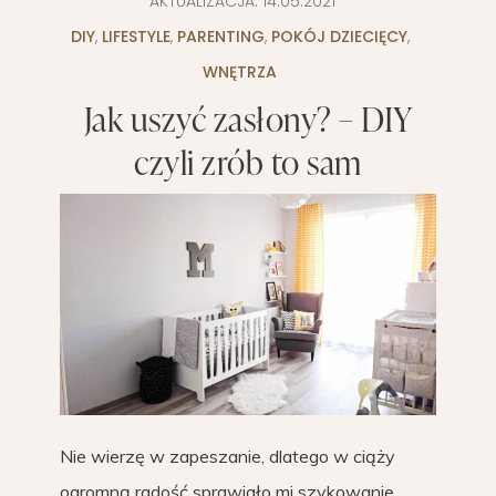
AKTUALIZACJA:
14.05.2021
DIY
,
LIFESTYLE
,
PARENTING
,
POKÓJ DZIECIĘCY
,
WNĘTRZA
Jak uszyć zasłony? – DIY
czyli zrób to sam
Nie wierzę w zapeszanie, dlatego w ciąży
ogromną radość sprawiało mi szykowanie