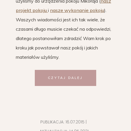
użyliśmy do urządzenia pokoju Mikołaja (
nasz
projekt pokoju
i
nasze wykonanie pokoju
).
Waszych wiadomości jest ich tak wiele, że
czasami długo musicie czekać na odpowiedzi,
dlatego postanowiłam zdradzić Wam krok po
kroku jak powstawał nasz pokój i jakich
materiałów użyliśmy.
CZYTAJ DALEJ
PUBLIKACJA:
16.07.2015
|