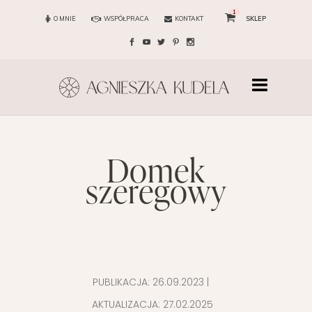
1
O MNIE
WSPÓŁPRACA
KONTAKT
SKLEP
domek
szeregowy
PUBLIKACJA:
26.09.2023
|
AKTUALIZACJA:
27.02.2025