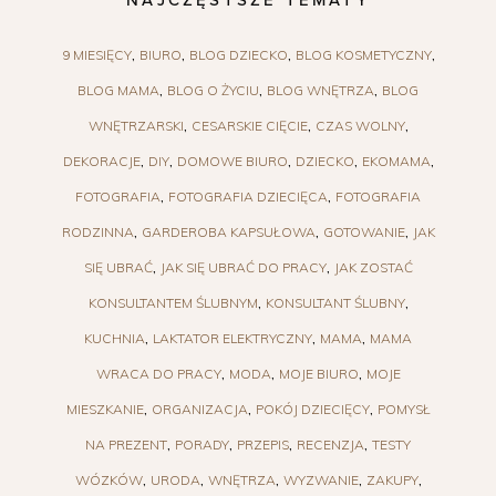
NAJCZĘSTSZE TEMATY
9 MIESIĘCY
BIURO
BLOG DZIECKO
BLOG KOSMETYCZNY
BLOG MAMA
BLOG O ŻYCIU
BLOG WNĘTRZA
BLOG
WNĘTRZARSKI
CESARSKIE CIĘCIE
CZAS WOLNY
DEKORACJE
DIY
DOMOWE BIURO
DZIECKO
EKOMAMA
FOTOGRAFIA
FOTOGRAFIA DZIECIĘCA
FOTOGRAFIA
RODZINNA
GARDEROBA KAPSUŁOWA
GOTOWANIE
JAK
SIĘ UBRAĆ
JAK SIĘ UBRAĆ DO PRACY
JAK ZOSTAĆ
KONSULTANTEM ŚLUBNYM
KONSULTANT ŚLUBNY
KUCHNIA
LAKTATOR ELEKTRYCZNY
MAMA
MAMA
WRACA DO PRACY
MODA
MOJE BIURO
MOJE
MIESZKANIE
ORGANIZACJA
POKÓJ DZIECIĘCY
POMYSŁ
NA PREZENT
PORADY
PRZEPIS
RECENZJA
TESTY
WÓZKÓW
URODA
WNĘTRZA
WYZWANIE
ZAKUPY