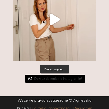
Pokaż więcej...
Dołącz do mnie na Instagramie!
Wszelkie prawa zastrzeżone © Agnieszka
Kudela
|
Polityka Prywatności
|
Regulamin