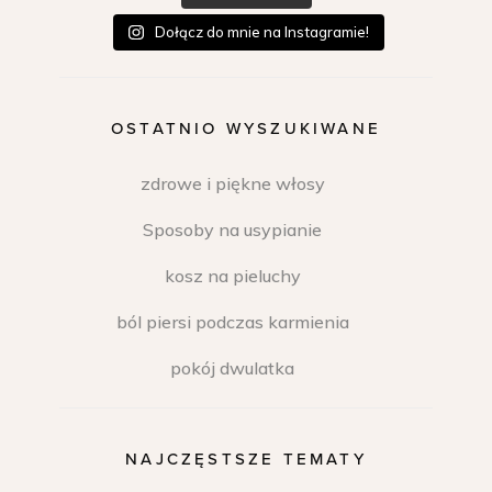
Dołącz do mnie na Instagramie!
OSTATNIO WYSZUKIWANE
zdrowe i piękne włosy
Sposoby na usypianie
kosz na pieluchy
ból piersi podczas karmienia
pokój dwulatka
NAJCZĘSTSZE TEMATY