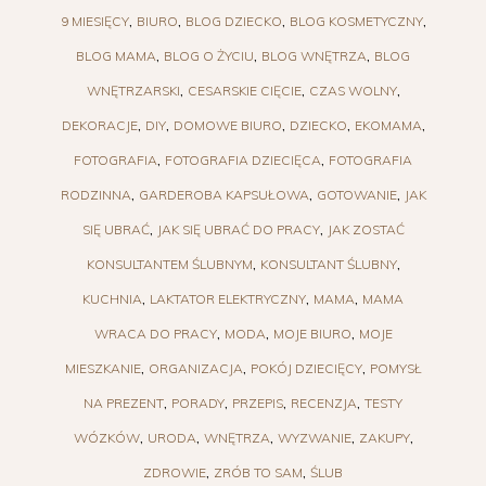
9 MIESIĘCY
BIURO
BLOG DZIECKO
BLOG KOSMETYCZNY
BLOG MAMA
BLOG O ŻYCIU
BLOG WNĘTRZA
BLOG
WNĘTRZARSKI
CESARSKIE CIĘCIE
CZAS WOLNY
DEKORACJE
DIY
DOMOWE BIURO
DZIECKO
EKOMAMA
FOTOGRAFIA
FOTOGRAFIA DZIECIĘCA
FOTOGRAFIA
RODZINNA
GARDEROBA KAPSUŁOWA
GOTOWANIE
JAK
SIĘ UBRAĆ
JAK SIĘ UBRAĆ DO PRACY
JAK ZOSTAĆ
KONSULTANTEM ŚLUBNYM
KONSULTANT ŚLUBNY
KUCHNIA
LAKTATOR ELEKTRYCZNY
MAMA
MAMA
WRACA DO PRACY
MODA
MOJE BIURO
MOJE
MIESZKANIE
ORGANIZACJA
POKÓJ DZIECIĘCY
POMYSŁ
NA PREZENT
PORADY
PRZEPIS
RECENZJA
TESTY
WÓZKÓW
URODA
WNĘTRZA
WYZWANIE
ZAKUPY
ZDROWIE
ZRÓB TO SAM
ŚLUB