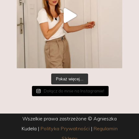
Pokaż więcej...
Dołącz do mnie na Instagramie!
Wszelkie prawa zastrzeżone © Agnieszka
Kudela
|
Polityka Prywatności
|
Regulamin
Sklepu