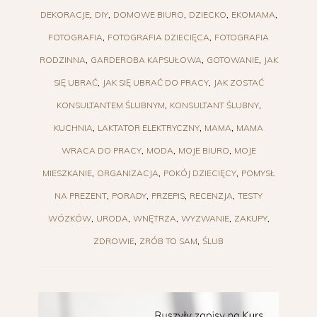
DEKORACJE
DIY
DOMOWE BIURO
DZIECKO
EKOMAMA
FOTOGRAFIA
FOTOGRAFIA DZIECIĘCA
FOTOGRAFIA
RODZINNA
GARDEROBA KAPSUŁOWA
GOTOWANIE
JAK
SIĘ UBRAĆ
JAK SIĘ UBRAĆ DO PRACY
JAK ZOSTAĆ
KONSULTANTEM ŚLUBNYM
KONSULTANT ŚLUBNY
KUCHNIA
LAKTATOR ELEKTRYCZNY
MAMA
MAMA
WRACA DO PRACY
MODA
MOJE BIURO
MOJE
MIESZKANIE
ORGANIZACJA
POKÓJ DZIECIĘCY
POMYSŁ
NA PREZENT
PORADY
PRZEPIS
RECENZJA
TESTY
WÓZKÓW
URODA
WNĘTRZA
WYZWANIE
ZAKUPY
ZDROWIE
ZRÓB TO SAM
ŚLUB