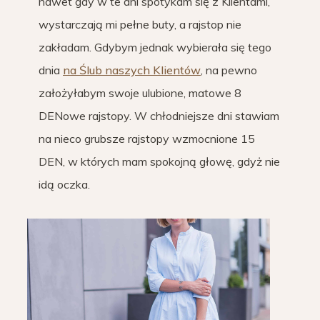
nawet gdy w te dni spotykam się z Klientami,
wystarczają mi pełne buty, a rajstop nie
zakładam. Gdybym jednak wybierała się tego
dnia
na Ślub naszych Klientów
, na pewno
założyłabym swoje ulubione, matowe 8
DENowe rajstopy. W chłodniejsze dni stawiam
na nieco grubsze rajstopy wzmocnione 15
DEN, w których mam spokojną głowę, gdyż nie
idą oczka.