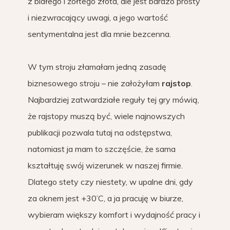
z białego i żółtego złota, ale jest bardzo prosty
i niezwracający uwagi, a jego wartość
sentymentalna jest dla mnie bezcenna.
W tym stroju złamałam jedną zasadę
biznesowego stroju – nie założyłam
rajstop
.
Najbardziej zatwardziałe reguły tej gry mówią,
że rajstopy muszą być, wiele najnowszych
publikacji pozwala tutaj na odstępstwa,
natomiast ja mam to szczęście, że sama
kształtuję swój wizerunek w naszej firmie.
Dlatego stety czy niestety, w upalne dni, gdy
za oknem jest +30’C, a ja pracuję w biurze,
wybieram większy komfort i wydajność pracy i