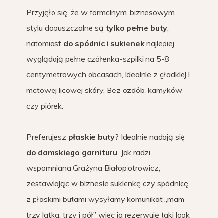
Przyjęło się, że w formalnym, biznesowym
stylu dopuszczalne są
tylko pełne buty
,
natomiast
do spódnic i sukienek
najlepiej
wyglądają pełne czółenka-szpilki na 5-8
centymetrowych obcasach, idealnie z gładkiej i
matowej licowej skóry. Bez ozdób, kamyków
czy piórek.
Preferujesz
płaskie buty
? Idealnie nadają się
do damskiego garnituru
. Jak radzi
wspomniana Grażyna Białopiotrowicz,
zestawiając w biznesie sukienkę czy spódnicę
z płaskimi butami wysyłamy komunikat „mam
trzy latka, trzy i pół” więc ja rezerwuję taki look