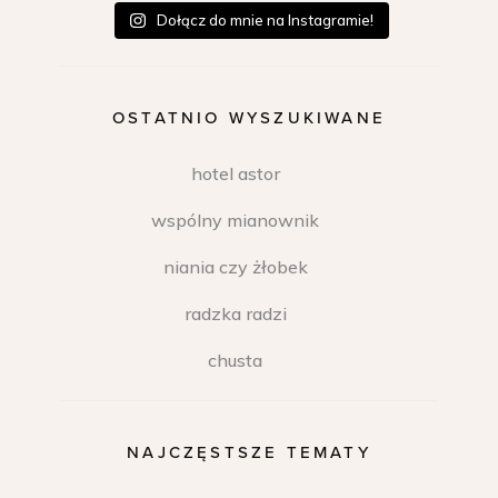
Dołącz do mnie na Instagramie!
OSTATNIO WYSZUKIWANE
hotel astor
wspólny mianownik
niania czy żłobek
radzka radzi
chusta
NAJCZĘSTSZE TEMATY