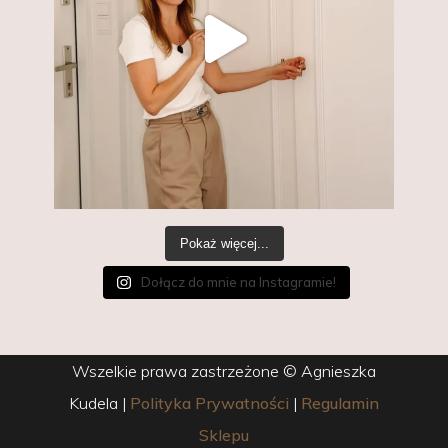
Pokaż więcej...
Dołącz do mnie na Instagramie!
Wszelkie prawa zastrzeżone © Agnieszka
Kudela
|
Polityka Prywatności
|
Regulamin
Sklepu