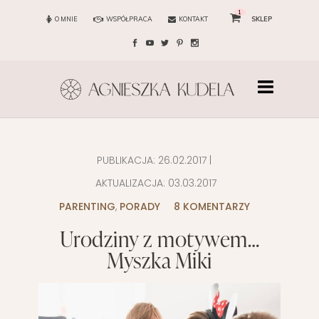
1
O MNIE
WSPÓŁPRACA
KONTAKT
SKLEP
PUBLIKACJA:
26.02.2017
|
AKTUALIZACJA:
03.03.2017
PARENTING
,
PORADY
8 KOMENTARZY
Urodziny z motywem…
Myszka Miki