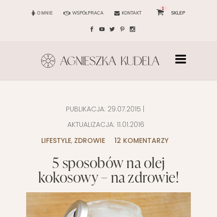
1
O MNIE
WSPÓŁPRACA
KONTAKT
SKLEP
PUBLIKACJA:
29.07.2015
|
AKTUALIZACJA:
11.01.2016
LIFESTYLE
,
ZDROWIE
12 KOMENTARZY
5 sposobów na olej
kokosowy – na zdrowie!