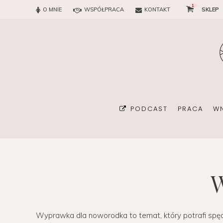
1
O MNIE
WSPÓŁPRACA
KONTAKT
SKLEP
PODCAST
PRACA
W
BIURO
KONSULTAN
Wyprawka dla noworodka to temat, który potrafi spę
ORGANIZA