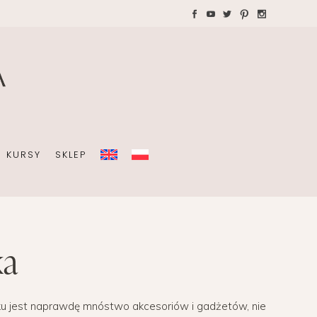
WAKACJE Z DZIEĆMI
Teczki A4 dla wedding
plannera na koordynację
A
dnia ślubu
KURSY
SKLEP
OBISTY
ka
ZIEĆMI
Teczki A4 dla wedding
plannera na koordynację
dnia ślubu
ku jest naprawdę mnóstwo akcesoriów i gadżetów, nie