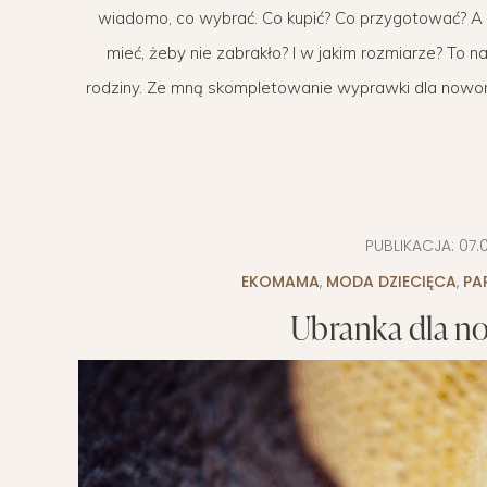
wiadomo, co wybrać. Co kupić? Co przygotować? A mo
POMYSŁ NA
mieć, żeby nie zabrakło? I w jakim rozmiarze? To
rodziny. Ze mną skompletowanie wyprawki dla noworo
PUBLIKACJA:
07.
EKOMAMA
,
MODA DZIECIĘCA
,
PA
Ubranka dla no