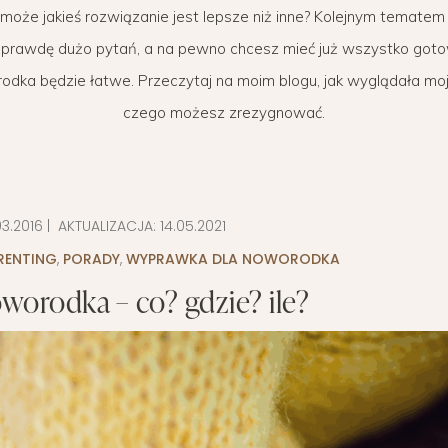
że jakieś rozwiązanie jest lepsze niż inne? Kolejnym tematem je
WYPRAWKA
 BIZNES
OGRÓD NA CO DZIEŃ
MODA DZIECIĘCA
MINIMALIZM
 naprawdę dużo pytań, a na pewno chcesz mieć już wszystko goto
POKÓJ DZIECIĘCY
ROZWÓJ OSOBISTY
dka będzie łatwe. Przeczytaj na moim blogu, jak wyglądała moj
czego możesz zrezygnować.
PORADY DLA RODZICÓW
URODA
ROZSZERZANIE DIETY
ZDROWIE
WÓZKI DZIECIĘCE
03.2016
| AKTUALIZACJA:
14.05.2021
RENTING
,
PORADY
WAKACJE Z DZIEĆMI
,
WYPRAWKA DLA NOWORODKA
worodka – co? gdzie? ile?
WYPRAWKA