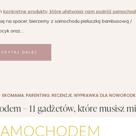
am
konkretne produkty, które ułatwiają nam podróż samocho
y się na spacer, bierzemy z samochodu pieluszkę bambusową /
kocyk oraz…
CZYTAJ DALEJ
EKOMAMA
,
PARENTING
,
RECENZJE
,
WYPRAWKA DLA NOWORODK
dem – 11 gadżetów, które musisz m