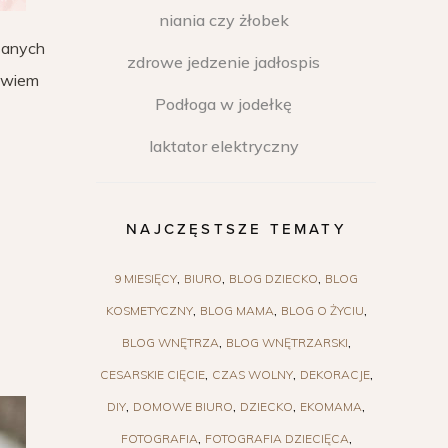
niania czy żłobek
sanych
zdrowe jedzenie jadłospis
owiem
Podłoga w jodełkę
laktator elektryczny
NAJCZĘSTSZE TEMATY
9 MIESIĘCY
BIURO
BLOG DZIECKO
BLOG
KOSMETYCZNY
BLOG MAMA
BLOG O ŻYCIU
BLOG WNĘTRZA
BLOG WNĘTRZARSKI
CESARSKIE CIĘCIE
CZAS WOLNY
DEKORACJE
DIY
DOMOWE BIURO
DZIECKO
EKOMAMA
FOTOGRAFIA
FOTOGRAFIA DZIECIĘCA