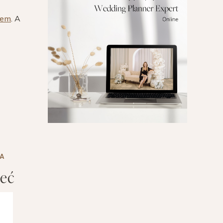
dem
. A
A
ieć