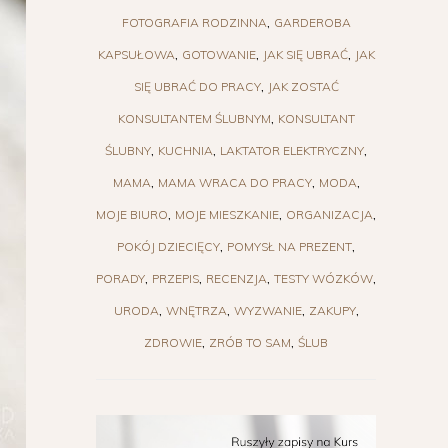
FOTOGRAFIA RODZINNA
GARDEROBA
KAPSUŁOWA
GOTOWANIE
JAK SIĘ UBRAĆ
JAK
SIĘ UBRAĆ DO PRACY
JAK ZOSTAĆ
KONSULTANTEM ŚLUBNYM
KONSULTANT
ŚLUBNY
KUCHNIA
LAKTATOR ELEKTRYCZNY
MAMA
MAMA WRACA DO PRACY
MODA
MOJE BIURO
MOJE MIESZKANIE
ORGANIZACJA
POKÓJ DZIECIĘCY
POMYSŁ NA PREZENT
PORADY
PRZEPIS
RECENZJA
TESTY WÓZKÓW
URODA
WNĘTRZA
WYZWANIE
ZAKUPY
ZDROWIE
ZRÓB TO SAM
ŚLUB