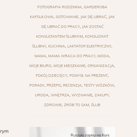
FOTOGRAFIA RODZINNA
GARDEROBA
KAPSUŁOWA
GOTOWANIE
JAK SIĘ UBRAĆ
JAK
SIĘ UBRAĆ DO PRACY
JAK ZOSTAĆ
KONSULTANTEM ŚLUBNYM
KONSULTANT
ŚLUBNY
KUCHNIA
LAKTATOR ELEKTRYCZNY
MAMA
MAMA WRACA DO PRACY
MODA
MOJE BIURO
MOJE MIESZKANIE
ORGANIZACJA
POKÓJ DZIECIĘCY
POMYSŁ NA PREZENT
PORADY
PRZEPIS
RECENZJA
TESTY WÓZKÓW
URODA
WNĘTRZA
WYZWANIE
ZAKUPY
ZDROWIE
ZRÓB TO SAM
ŚLUB
órym