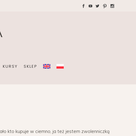
WAKACJE Z DZIEĆMI
Teczki A4 dla wedding
plannera na koordynację
A
dnia ślubu
KURSY
SKLEP
OBISTY
ZIEĆMI
Teczki A4 dla wedding
plannera na koordynację
dnia ślubu
ło kto kupuje w ciemno, ja też jestem zwolenniczką