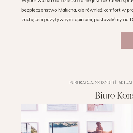
Wybór wózka dla Dziecka to nie jest tak łatwa spr
bezpieczeństwo Malucha, ale również komfort w pro
zachęceni pozytywnymi opiniami, postawiliśmy na Du
PUBLIKACJA:
23.12.2016
| AKTUAL
Biuro Kon