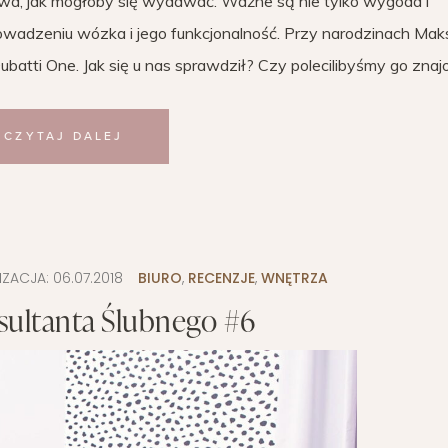
awa, jak mogłoby się wydawać. Ważne są nie tylko wygoda i
wadzeniu wózka i jego funkcjonalność. Przy narodzinach Maks
batti One. Jak się u nas sprawdził? Czy polecilibyśmy go zn
CZYTAJ DALEJ
IZACJA:
06.07.2018
BIURO
,
RECENZJE
,
WNĘTRZA
sultanta Ślubnego #6