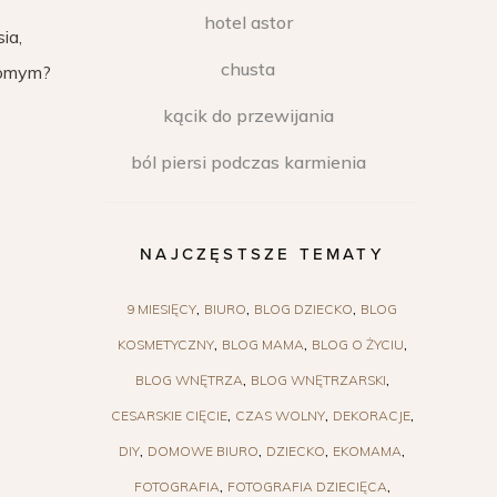
hotel astor
ia,
chusta
ajomym?
kącik do przewijania
ból piersi podczas karmienia
NAJCZĘSTSZE TEMATY
9 MIESIĘCY
BIURO
BLOG DZIECKO
BLOG
KOSMETYCZNY
BLOG MAMA
BLOG O ŻYCIU
BLOG WNĘTRZA
BLOG WNĘTRZARSKI
CESARSKIE CIĘCIE
CZAS WOLNY
DEKORACJE
DIY
DOMOWE BIURO
DZIECKO
EKOMAMA
FOTOGRAFIA
FOTOGRAFIA DZIECIĘCA