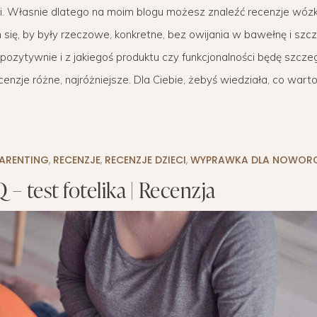
ii. Własnie dlatego na moim blogu możesz znaleźć recenzje wóz
WYPRAWKA
 BIZNES
OGRÓD NA CO DZIEŃ
MODA DZIECIĘCA
MINIMALIZM
się, by były rzeczowe, konkretne, bez owijania w bawełnę i szcz
POKÓJ DZIECIĘCY
ROZWÓJ OSOBISTY
y pozytywnie i z jakiegoś produktu czy funkcjonalności będę szc
zje różne, najróżniejsze. Dla Ciebie, żebyś wiedziała, co warto,
PORADY DLA RODZICÓW
URODA
ROZSZERZANIE DIETY
ZDROWIE
WÓZKI DZIECIĘCE
ARENTING
,
RECENZJE
,
RECENZJE DZIECI
,
WYPRAWKA DLA NOWOR
– test fotelika | Recenzja
WAKACJE Z DZIEĆMI
WYPRAWKA