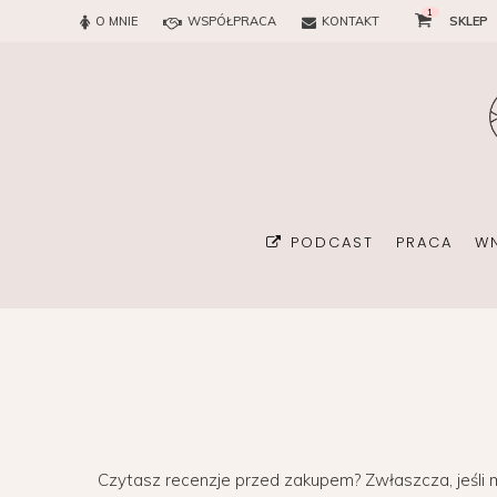
1
O MNIE
WSPÓŁPRACA
KONTAKT
SKLEP
PODCAST
PRACA
W
BIURO
KONSULTAN
Czytasz recenzje przed zakupem? Zwłaszcza, jeśli 
ORGANIZA