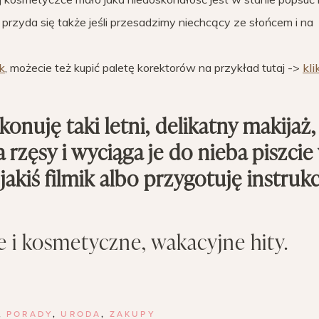
 przyda się także jeśli przesadzimy niechcący ze słońcem i na
ik
, możecie też kupić paletę korektorów na przykład tutaj ->
kli
ykonuję taki letni, delikatny makijaż,
 rzęsy i wyciąga je do nieba piszcie
kiś filmik albo przygotuję instrukc
i kosmetyczne, wakacyjne hity.
,
PORADY
,
URODA
,
ZAKUPY