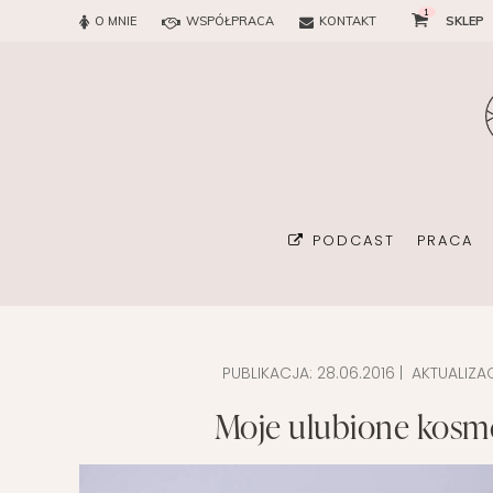
1
O MNIE
WSPÓŁPRACA
KONTAKT
SKLEP
PODCAST
PRACA
PUBLIKACJA:
28.06.2016
| AKTUALIZA
BIURO
Moje ulubione kosme
KONSUL
ORGAN