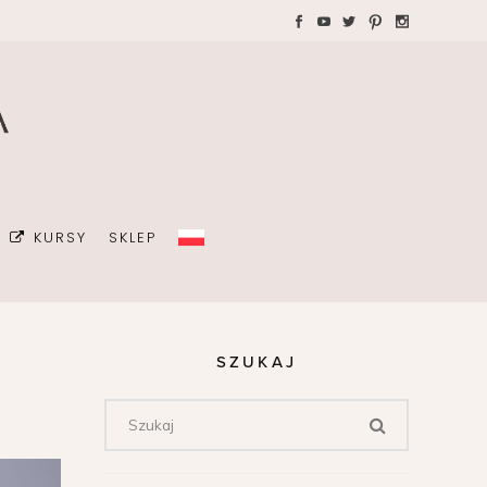
WAKACJE Z DZIEĆMI
Teczki A4 dla wedding
plannera na koordynację
GRAFIA
dnia ślubu
ŻKI
MALIZM
KURSY
SKLEP
ÓJ OSOBISTY
ICÓW
DA
SZUKAJ
OWIE
Z DZIEĆMI
Teczki A4 dla wedding
plannera na koordynację
dnia ślubu