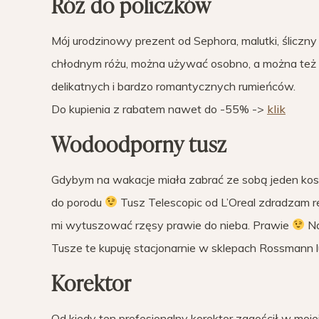
Róż do policzków
Mój urodzinowy prezent od Sephora, malutki, śliczn
chłodnym różu, można używać osobno, a można też po
delikatnych i bardzo romantycznych rumieńców.
Do kupienia z rabatem nawet do -55% ->
klik
Wodoodporny tusz
Gdybym na wakacje miała zabrać ze sobą jeden ko
do porodu
Tusz Telescopic od L’Oreal zdradzam r
mi wytuszować rzęsy prawie do nieba. Prawie
Na
Tusze te kupuję stacjonarnie w sklepach Rossmann l
Korektor
Od kiedy ten profesjonalny korektor zagościł w moj