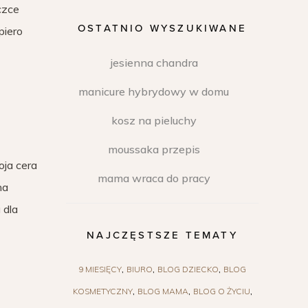
czce
OSTATNIO WYSZUKIWANE
piero
jesienna chandra
manicure hybrydowy w domu
kosz na pieluchy
moussaka przepis
oja cera
mama wraca do pracy
na
 dla
NAJCZĘSTSZE TEMATY
9 MIESIĘCY
BIURO
BLOG DZIECKO
BLOG
KOSMETYCZNY
BLOG MAMA
BLOG O ŻYCIU