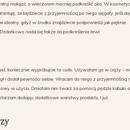
lny makijaż, a wieczorem mocniej podkreślić oko. W kosmety
ntuję, że będziecie z przyjemnością po niego sięgały. Jeśli do
 idealny, gdyż w środku znajdziecie podpowiedzi jak pięknie
. Dodatkowo nada się także do podkreślenia brwi.
akijaż, koniecznie wypróbujcie to cudo. Używałam go w ciąży – m
gł i dodał pewności siebie. Wracam do niego z przyjemnością 
esowy w użyciu. Omiatam nim twarz za pomocą pędzla kabuki, a
wtarzam dodając dodatkowe warstwy produktu. I już.
rzy