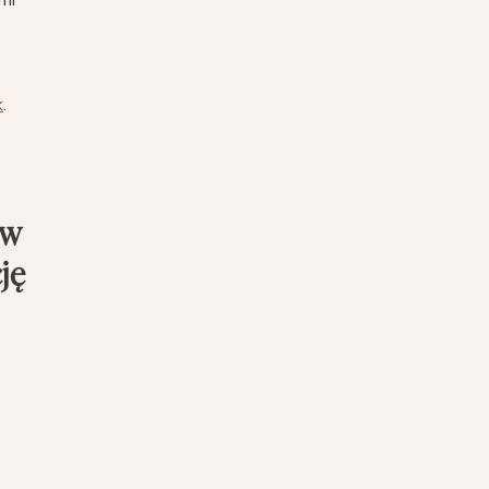
k
.
 w
ję