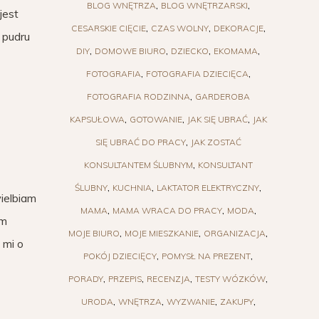
BLOG WNĘTRZA
BLOG WNĘTRZARSKI
 jest
CESARSKIE CIĘCIE
CZAS WOLNY
DEKORACJE
 pudru
DIY
DOMOWE BIURO
DZIECKO
EKOMAMA
FOTOGRAFIA
FOTOGRAFIA DZIECIĘCA
FOTOGRAFIA RODZINNA
GARDEROBA
KAPSUŁOWA
GOTOWANIE
JAK SIĘ UBRAĆ
JAK
SIĘ UBRAĆ DO PRACY
JAK ZOSTAĆ
KONSULTANTEM ŚLUBNYM
KONSULTANT
ŚLUBNY
KUCHNIA
LAKTATOR ELEKTRYCZNY
ielbiam
MAMA
MAMA WRACA DO PRACY
MODA
ym
MOJE BIURO
MOJE MIESZKANIE
ORGANIZACJA
 mi o
POKÓJ DZIECIĘCY
POMYSŁ NA PREZENT
PORADY
PRZEPIS
RECENZJA
TESTY WÓZKÓW
URODA
WNĘTRZA
WYZWANIE
ZAKUPY