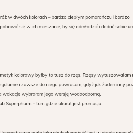
y róż w dwóch kolorach – bardzo ciepłym pomarańczu i bardzo
bawić się w ich mieszanie, by się odmłodzić i dodać sobie u
smetyk kolorowy byłby to tusz do rzęs. Rzęsy wytuszowałam
egularnie i zawsze do niego powracam, gdyż jak żaden inny p
 wakacje wybrałam jego wersję wodoodporną.
ub Superpharm – tam gdzie akurat jest promocja.
ej kosmetyczce mało jaka niedoskonałość jest w stanie popsuć 