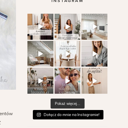
INSTAGRAM
Pokaż więcej...
ventów
Dołącz do mnie na Instagramie!
Z