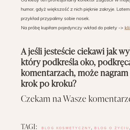
humor, gdyż większość z nich pięknie zakryje. Latem
przykład przypalimy sobie nosek.
Na próbę kupiłam pojedynczy wkład do palety ->
kl
A jeśli jesteście ciekawi jak w
który podkreśla oko, podkręca
komentarzach, może nagram ja
krok po kroku?
Czekam na Wasze komentarze 
TAGI:
BLOG KOSMETYCZNY
,
BLOG O ŻYCIU