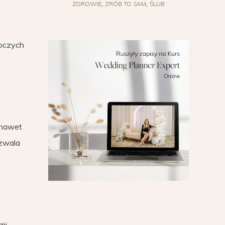
ZDROWIE
ZRÓB TO SAM
ŚLUB
roczych
 nawet
ozwala
mi