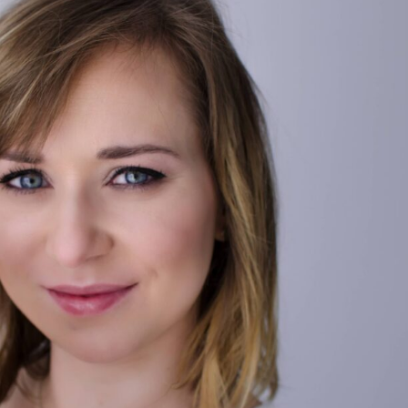
WYPRAWKA
 NA BIZNES
OGRÓD NA CO DZIEŃ
MODA DZIECIĘCA
MINIMALIZM
POKÓJ DZIECIĘCY
ROZWÓJ OSOBISTY
PORADY DLA RODZICÓW
URODA
ROZSZERZANIE DIETY
ZDROWIE
WÓZKI DZIECIĘCE
WAKACJE Z DZIEĆMI
WYPRAWKA