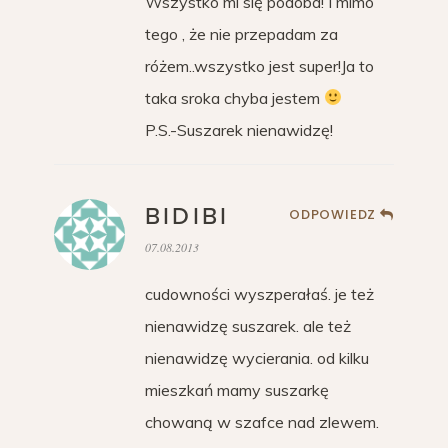
Wszystko mi się podoba! I mimo
tego , że nie przepadam za
różem..wszystko jest super!Ja to
taka sroka chyba jestem
P.S.-Suszarek nienawidzę!
BIDIBI
ODPOWIEDZ
07.08.2013
cudowności wyszperałaś. je też
nienawidzę suszarek. ale też
nienawidzę wycierania. od kilku
mieszkań mamy suszarkę
chowaną w szafce nad zlewem.