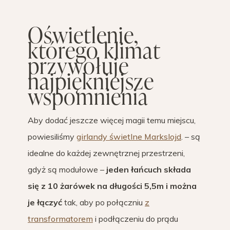
Oświetlenie,
którego klimat
przywołuje
najpiękniejsze
wspomnienia
Aby dodać jeszcze więcej magii temu miejscu,
powiesiliśmy
girlandy świetlne Markslojd
. – są
idealne do każdej zewnętrznej przestrzeni,
gdyż są modułowe –
jeden łańcuch składa
się z 10 żarówek na długości 5,5m i można
je łączyć
tak, aby po połączniu
z
transformatorem
i podłączeniu do prądu