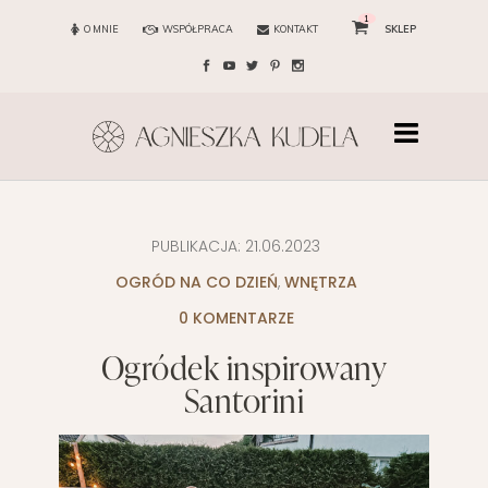
1
O MNIE
WSPÓŁPRACA
KONTAKT
SKLEP
PUBLIKACJA:
21.06.2023
OGRÓD NA CO DZIEŃ
,
WNĘTRZA
0 KOMENTARZE
Ogródek inspirowany
Santorini