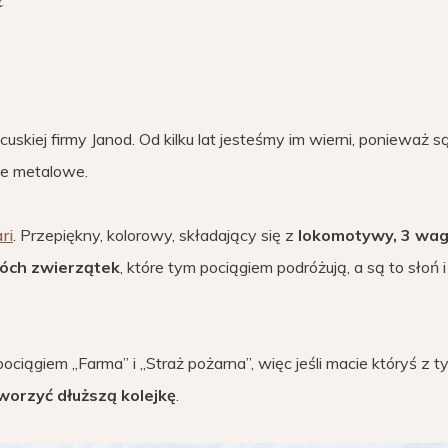
kiej firmy Janod. Od kilku lat jesteśmy im wierni, ponieważ s
ie metalowe.
ri
. Przepiękny, kolorowy, składający się z
lokomotywy, 3 wa
óch zwierzątek
, które tym pociągiem podróżują, a są to słoń i
pociągiem „Farma” i „Straż pożarna”, więc jeśli macie któryś z t
worzyć dłuższą kolejkę
.