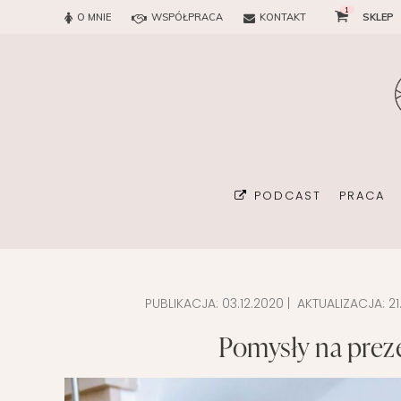
1
O MNIE
WSPÓŁPRACA
KONTAKT
SKLEP
PODCAST
PRACA
PUBLIKACJA:
03.12.2020
| AKTUALIZACJA:
21
BIURO
Pomysły na prez
KONSUL
ORGAN