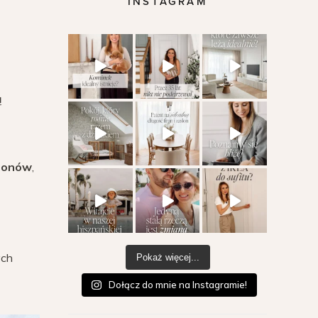
INSTAGRAM
ą
gonów
,
ych
Pokaż więcej...
Dołącz do mnie na Instagramie!