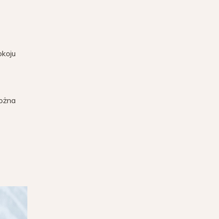
okoju
można