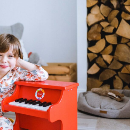
WYPRAWKA
 NA BIZNES
OGRÓD NA CO DZIEŃ
MODA DZIECIĘCA
MINIMALIZM
POKÓJ DZIECIĘCY
ROZWÓJ OSOBISTY
PORADY DLA RODZICÓW
URODA
ROZSZERZANIE DIETY
ZDROWIE
WÓZKI DZIECIĘCE
WAKACJE Z DZIEĆMI
WYPRAWKA