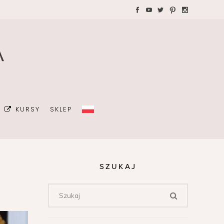
WAKACJE Z DZIEĆMI
Teczki A4 dla wedding
plannera na koordynację
GRAFIA
dnia ślubu
ŻKI
MALIZM
KURSY
SKLEP
ÓJ OSOBISTY
ICÓW
DA
SZUKAJ
OWIE
Z DZIEĆMI
Teczki A4 dla wedding
plannera na koordynację
dnia ślubu