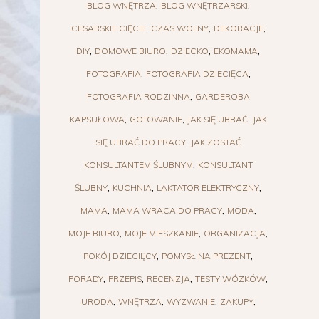
BLOG WNĘTRZA
BLOG WNĘTRZARSKI
CESARSKIE CIĘCIE
CZAS WOLNY
DEKORACJE
DIY
DOMOWE BIURO
DZIECKO
EKOMAMA
FOTOGRAFIA
FOTOGRAFIA DZIECIĘCA
FOTOGRAFIA RODZINNA
GARDEROBA
KAPSUŁOWA
GOTOWANIE
JAK SIĘ UBRAĆ
JAK
SIĘ UBRAĆ DO PRACY
JAK ZOSTAĆ
KONSULTANTEM ŚLUBNYM
KONSULTANT
ŚLUBNY
KUCHNIA
LAKTATOR ELEKTRYCZNY
MAMA
MAMA WRACA DO PRACY
MODA
MOJE BIURO
MOJE MIESZKANIE
ORGANIZACJA
POKÓJ DZIECIĘCY
POMYSŁ NA PREZENT
PORADY
PRZEPIS
RECENZJA
TESTY WÓZKÓW
URODA
WNĘTRZA
WYZWANIE
ZAKUPY