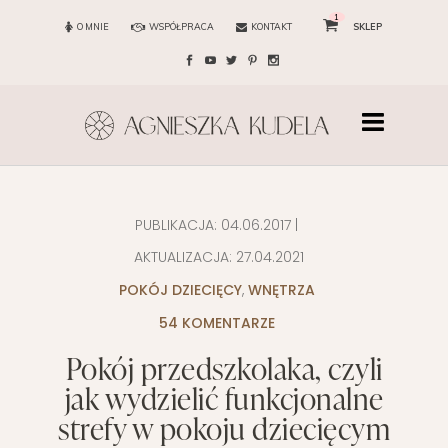
1
O MNIE
WSPÓŁPRACA
KONTAKT
SKLEP
PUBLIKACJA:
04.06.2017
|
AKTUALIZACJA:
27.04.2021
POKÓJ DZIECIĘCY
,
WNĘTRZA
54 KOMENTARZE
Pokój przedszkolaka, czyli
jak wydzielić funkcjonalne
strefy w pokoju dziecięcym