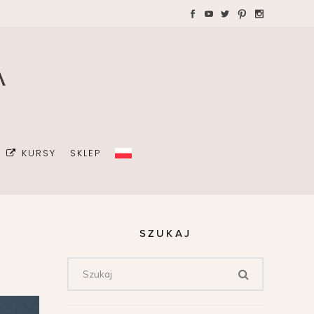
WAKACJE Z DZIEĆMI
Teczki A4 dla wedding
plannera na koordynację
GRAFIA
dnia ślubu
ŻKI
MALIZM
KURSY
SKLEP
ÓJ OSOBISTY
ICÓW
DA
SZUKAJ
OWIE
Z DZIEĆMI
Teczki A4 dla wedding
plannera na koordynację
dnia ślubu