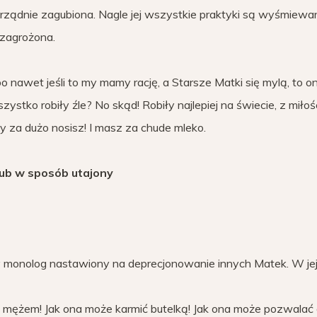
porządnie zagubiona. Nagle jej wszystkie praktyki są wyśmiewa
e zagrożona.
nawet jeśli to my mamy rację, a Starsze Matki się mylą, to on
stko robiły źle? No skąd! Robiły najlepiej na świecie, z miłośc
 Ty za dużo nosisz! I masz za chude mleko.
lub w sposób utajony
monolog nastawiony na deprecjonowanie innych Matek. W jej
z mężem! Jak ona może karmić butelką! Jak ona może pozwalać