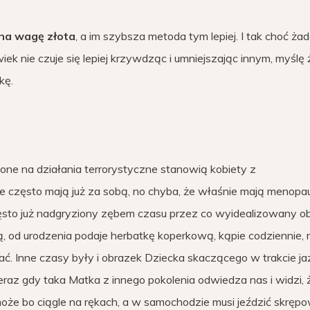
 na wagę złota
, a im szybsza metoda tym lepiej. I tak choć ża
ek nie czuje się lepiej krzywdząc i umniejszając innym, myślę
kę.
one na działania terrorystyczne stanowią kobiety z
e często mają już za sobą, no chyba, że właśnie mają menopau
ęsto już nadgryziony zębem czasu przez co wyidealizowany o
ą, od urodzenia podaje herbatkę koperkową, kąpie codziennie, n
ć. Inne czasy były i obrazek Dziecka skaczącego w trakcie ja
teraz gdy taka Matka z innego pokolenia odwiedza nas i widzi, 
może bo ciągle na rękach, a w samochodzie musi jeździć skrę