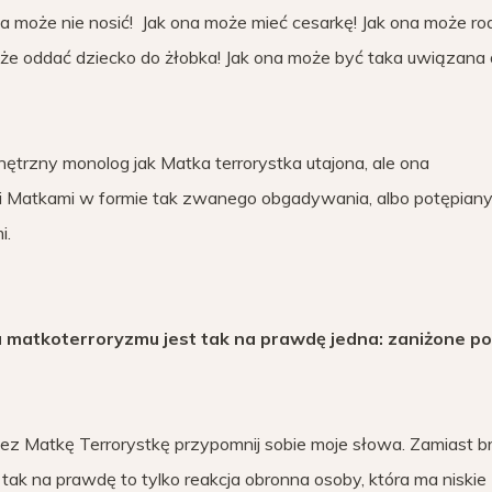
 ona może nie nosić! Jak ona może mieć cesarkę! Jak ona może ro
może oddać dziecko do żłobka! Jak ona może być taka uwiązana
trzny monolog jak Matka terrorystka utajona, ale ona
ymi Matkami w formie tak zwanego obgadywania, albo potępian
i.
 matkoterroryzmu jest tak na prawdę jedna: zaniżone po
ez Matkę Terrorystkę przypomnij sobie moje słowa. Zamiast b
e tak na prawdę to tylko reakcja obronna osoby, która ma niskie