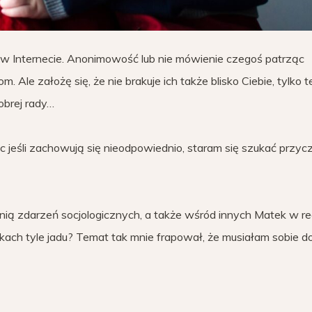
ć w Internecie. Anonimowość lub nie mówienie czegoś patrząc
 Ale założę się, że nie brakuje ich także blisko Ciebie, tylko 
obrej rady…
ęc jeśli zachowują się nieodpowiednio, staram się szukać przyc
lnią zdarzeń socjologicznych, a także wśród innych Matek w re
ach tyle jadu? Temat tak mnie frapował, że musiałam sobie d