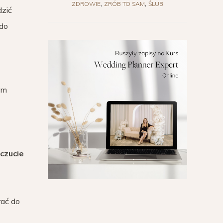
ZDROWIE
ZRÓB TO SAM
ŚLUB
dzić
 do
ym
czucie
rać do