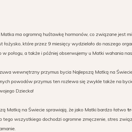
żda Matka ma ogromną huśtawkę hormonów, co związane jest m
st łożysko, które przez 9 miesięcy wydzielało do naszego org
to w połogu, a także i później obserwujemy u Matki wahania nas
zuwa wewnętrzny przymus bycia Najlepszą Matką na Świecie. 
adomych powodów przymus ten rozlewa się zwykle także na byc
Twojego Dziecka!
zą Matką na Świecie sprawiają, że jako Matki bardzo łatwo
t
do tego wszystkiego dochodzi ogromne zmęczenie, stres zwią
łamanie.