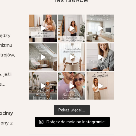
INSTAGRAM
iędzy
anizmu
trojów,
Jeśli
ie…
Pokaż więcej...
racimy
Dołącz do mnie na Instagramie!
zany z