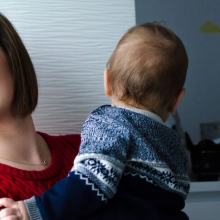
WYPRAWKA
 NA BIZNES
OGRÓD NA CO DZIEŃ
MODA DZIECIĘCA
MINIMALIZM
POKÓJ DZIECIĘCY
ROZWÓJ OSOBISTY
PORADY DLA RODZICÓW
URODA
ROZSZERZANIE DIETY
ZDROWIE
WÓZKI DZIECIĘCE
WAKACJE Z DZIEĆMI
WYPRAWKA