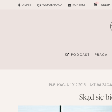
1
O MNIE
WSPÓŁPRACA
KONTAKT
SKLEP
PODCAST
PRACA
PUBLIKACJA:
10.12.2015
| AKTUALIZACJ
BIURO
Skąd się bi
KONSUL
ORGAN