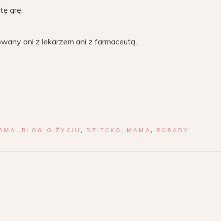
tę grę.
towany ani z lekarzem ani z farmaceutą.
AMA
,
BLOG O ŻYCIU
,
DZIECKO
,
MAMA
,
PORADY