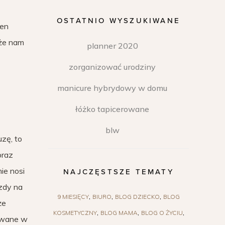
OSTATNIO WYSZUKIWANE
den
 że nam
planner 2020
zorganizować urodziny
manicure hybrydowy w domu
łóżko tapicerowane
blw
zę, to
braz
ie nosi
NAJCZĘSTSZE TEMATY
zdy na
9 MIESIĘCY
BIURO
BLOG DZIECKO
BLOG
że
KOSMETYCZNY
BLOG MAMA
BLOG O ŻYCIU
powane w