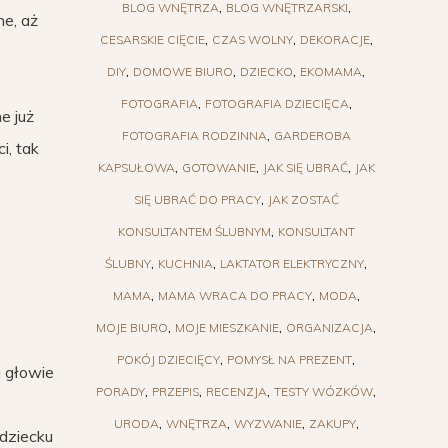
BLOG WNĘTRZA
BLOG WNĘTRZARSKI
ne, aż
CESARSKIE CIĘCIE
CZAS WOLNY
DEKORACJE
DIY
DOMOWE BIURO
DZIECKO
EKOMAMA
FOTOGRAFIA
FOTOGRAFIA DZIECIĘCA
e już
FOTOGRAFIA RODZINNA
GARDEROBA
i, tak
KAPSUŁOWA
GOTOWANIE
JAK SIĘ UBRAĆ
JAK
SIĘ UBRAĆ DO PRACY
JAK ZOSTAĆ
KONSULTANTEM ŚLUBNYM
KONSULTANT
ŚLUBNY
KUCHNIA
LAKTATOR ELEKTRYCZNY
MAMA
MAMA WRACA DO PRACY
MODA
MOJE BIURO
MOJE MIESZKANIE
ORGANIZACJA
POKÓJ DZIECIĘCY
POMYSŁ NA PREZENT
 głowie
PORADY
PRZEPIS
RECENZJA
TESTY WÓZKÓW
URODA
WNĘTRZA
WYZWANIE
ZAKUPY
 dziecku