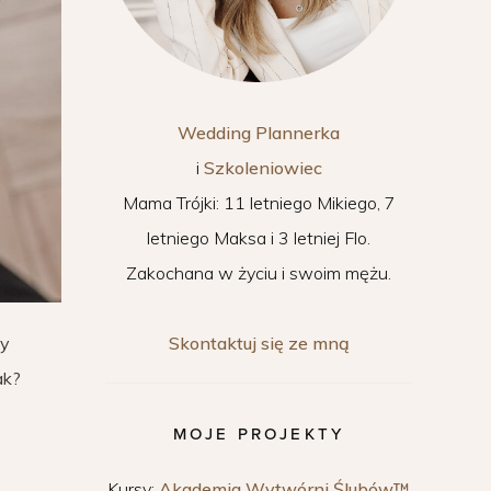
Wedding Plannerka
i
Szkoleniowiec
Mama Trójki: 11 letniego Mikiego, 7
letniego Maksa i 3 letniej Flo.
Zakochana w życiu i swoim mężu.
Skontaktuj się ze mną
zy
ak?
MOJE PROJEKTY
Kursy:
Akademia Wytwórni Ślubów™