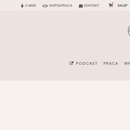
1
O MNIE
WSPÓŁPRACA
KONTAKT
SKLEP
PODCAST
PRACA
W
BIURO
KONSULTAN
ORGANIZA