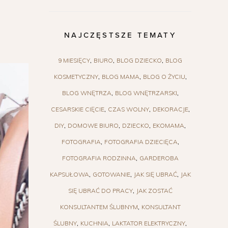
NAJCZĘSTSZE TEMATY
9 MIESIĘCY
BIURO
BLOG DZIECKO
BLOG
KOSMETYCZNY
BLOG MAMA
BLOG O ŻYCIU
BLOG WNĘTRZA
BLOG WNĘTRZARSKI
CESARSKIE CIĘCIE
CZAS WOLNY
DEKORACJE
DIY
DOMOWE BIURO
DZIECKO
EKOMAMA
FOTOGRAFIA
FOTOGRAFIA DZIECIĘCA
FOTOGRAFIA RODZINNA
GARDEROBA
KAPSUŁOWA
GOTOWANIE
JAK SIĘ UBRAĆ
JAK
SIĘ UBRAĆ DO PRACY
JAK ZOSTAĆ
KONSULTANTEM ŚLUBNYM
KONSULTANT
ŚLUBNY
KUCHNIA
LAKTATOR ELEKTRYCZNY