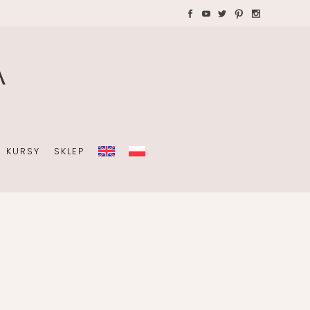
WAKACJE Z DZIEĆMI
Teczki A4 dla wedding
plannera na koordynację
A
dnia ślubu
KURSY
SKLEP
OBISTY
ZIEĆMI
Teczki A4 dla wedding
plannera na koordynację
dnia ślubu