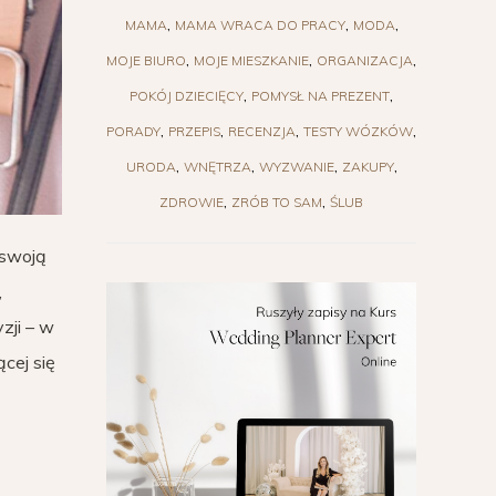
MAMA
MAMA WRACA DO PRACY
MODA
MOJE BIURO
MOJE MIESZKANIE
ORGANIZACJA
POKÓJ DZIECIĘCY
POMYSŁ NA PREZENT
PORADY
PRZEPIS
RECENZJA
TESTY WÓZKÓW
URODA
WNĘTRZA
WYZWANIE
ZAKUPY
ZDROWIE
ZRÓB TO SAM
ŚLUB
 swoją
,
zji – w
cej się