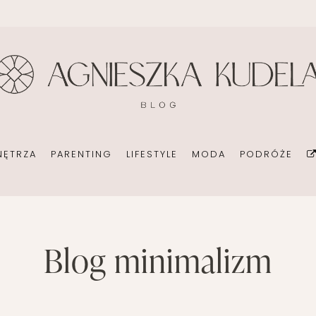
BIURO
DOM
EKOMAMA
DIY
KONSULTANT ŚLUBNY
BIURO
KARMIENIE PIERSIĄ
FOTOGRAFI
ORGANIZACJA
POKÓJ DZIECIĘCY
MODA CIĄŻOWA
KSIĄŻKI
POMYSŁ NA BIZNES
OGRÓD NA CO DZIEŃ
MODA DZIECIĘCA
MINIMALIZM
NĘTRZA
PARENTING
LIFESTYLE
MODA
PODRÓŻE
POKÓJ DZIECIĘCY
ROZWÓJ OS
PORADY DLA RODZICÓW
URODA
ROZSZERZANIE DIETY
ZDROWIE
DOM
blog minimalizm
EKOMAMA
DIY
WAKACJE Z D
WÓZKI DZIECIĘCE
T ŚLUBNY
BIURO
KARMIENIE PIERSIĄ
FOTOGRAFIA
WAKACJE Z DZIEĆMI
CJA
POKÓJ DZIECIĘCY
MODA CIĄŻOWA
KSIĄŻKI