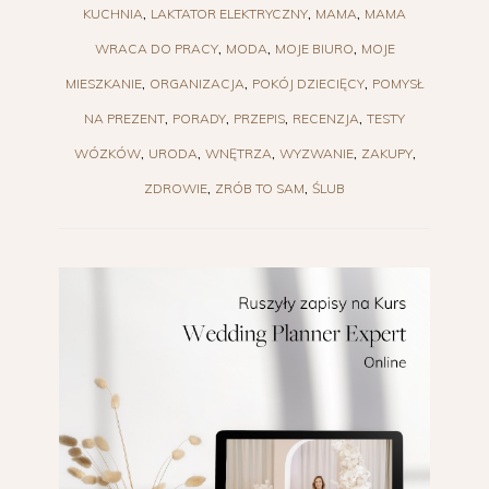
KUCHNIA
LAKTATOR ELEKTRYCZNY
MAMA
MAMA
WRACA DO PRACY
MODA
MOJE BIURO
MOJE
MIESZKANIE
ORGANIZACJA
POKÓJ DZIECIĘCY
POMYSŁ
NA PREZENT
PORADY
PRZEPIS
RECENZJA
TESTY
WÓZKÓW
URODA
WNĘTRZA
WYZWANIE
ZAKUPY
ZDROWIE
ZRÓB TO SAM
ŚLUB