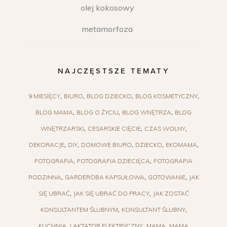
olej kokosowy
metamorfoza
NAJCZĘSTSZE TEMATY
9 MIESIĘCY
BIURO
BLOG DZIECKO
BLOG KOSMETYCZNY
BLOG MAMA
BLOG O ŻYCIU
BLOG WNĘTRZA
BLOG
WNĘTRZARSKI
CESARSKIE CIĘCIE
CZAS WOLNY
DEKORACJE
DIY
DOMOWE BIURO
DZIECKO
EKOMAMA
FOTOGRAFIA
FOTOGRAFIA DZIECIĘCA
FOTOGRAFIA
RODZINNA
GARDEROBA KAPSUŁOWA
GOTOWANIE
JAK
SIĘ UBRAĆ
JAK SIĘ UBRAĆ DO PRACY
JAK ZOSTAĆ
KONSULTANTEM ŚLUBNYM
KONSULTANT ŚLUBNY
KUCHNIA
LAKTATOR ELEKTRYCZNY
MAMA
MAMA