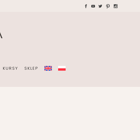
WAKACJE Z DZIEĆMI
Teczki A4 dla wedding
plannera na koordynację
A
dnia ślubu
KURSY
SKLEP
OBISTY
ZIEĆMI
Teczki A4 dla wedding
plannera na koordynację
dnia ślubu