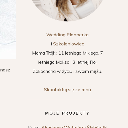
Wedding Plannerka
i
Szkoleniowiec
Mama Trójki: 11 letniego Mikiego, 7
letniego Maksa i 3 letniej Flo.
Znasz
Zakochana w życiu i swoim mężu.
Skontaktuj się ze mną
MOJE PROJEKTY
Kursy:
Akademia Wytwórni Ślubów™