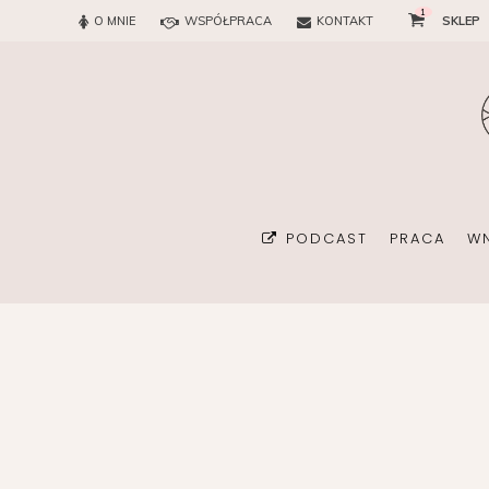
1
O MNIE
WSPÓŁPRACA
KONTAKT
SKLEP
PODCAST
PRACA
W
BIURO
KONSULTAN
ORGANIZA