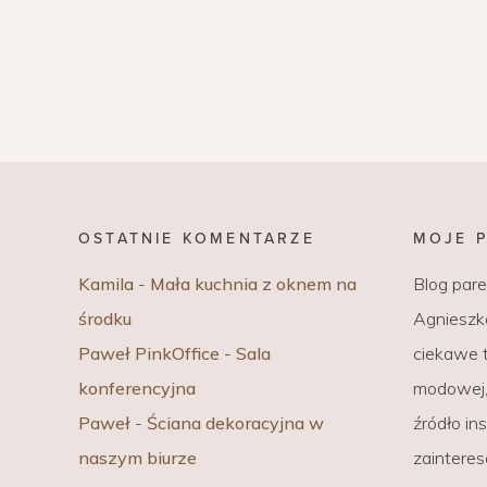
OSTATNIE KOMENTARZE
MOJE 
Kamila
-
Mała kuchnia z oknem na
Blog par
środku
Agnieszka
Paweł PinkOffice
-
Sala
ciekawe t
konferencyjna
modowej, 
Paweł
-
Ściana dekoracyjna w
źródło ins
naszym biurze
zaintere