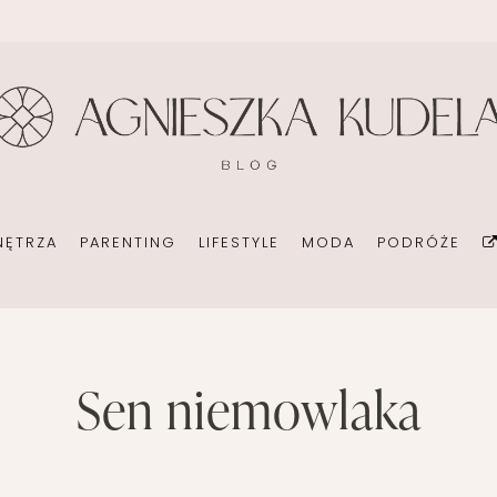
BIURO
DOM
EKOMAMA
DIY
KONSULTANT ŚLUBNY
BIURO
KARMIENIE PIERSIĄ
FOTOGRAFI
ORGANIZACJA
POKÓJ DZIECIĘCY
MODA CIĄŻOWA
KSIĄŻKI
POMYSŁ NA BIZNES
OGRÓD NA CO DZIEŃ
MODA DZIECIĘCA
MINIMALIZM
NĘTRZA
PARENTING
LIFESTYLE
MODA
PODRÓŻE
POKÓJ DZIECIĘCY
ROZWÓJ OS
PORADY DLA RODZICÓW
URODA
ROZSZERZANIE DIETY
ZDROWIE
DOM
EKOMAMA
sen niemowlaka
DIY
WAKACJE Z D
WÓZKI DZIECIĘCE
T ŚLUBNY
BIURO
KARMIENIE PIERSIĄ
FOTOGRAFIA
WAKACJE Z DZIEĆMI
CJA
POKÓJ DZIECIĘCY
MODA CIĄŻOWA
KSIĄŻKI