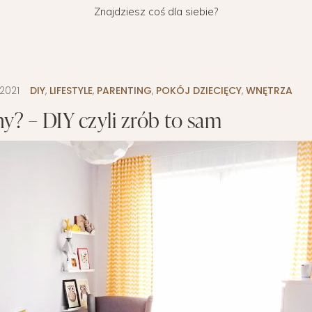
Znajdziesz coś dla siebie?
WYPRAWKA
 BIZNES
OGRÓD NA CO DZIEŃ
MODA DZIECIĘCA
MINIMALIZM
POKÓJ DZIECIĘCY
ROZWÓJ OSOBISTY
PORADY DLA RODZICÓW
URODA
.2021
DIY
,
LIFESTYLE
,
PARENTING
,
POKÓJ DZIECIĘCY
,
WNĘTRZA
ny? – DIY czyli zrób to sam
ROZSZERZANIE DIETY
ZDROWIE
WÓZKI DZIECIĘCE
WAKACJE Z DZIEĆMI
WYPRAWKA