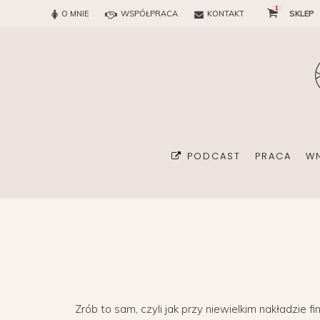
1
O MNIE
WSPÓŁPRACA
KONTAKT
SKLEP
PODCAST
PRACA
W
BIURO
KONSULTAN
Zrób to sam, czyli jak przy niewielkim nakładzi
ORGANIZA