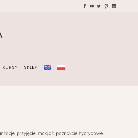
WAKACJE Z DZIEĆMI
Teczki A4 dla wedding
plannera na koordynację
A
dnia ślubu
KURSY
SKLEP
OBISTY
ZIEĆMI
Teczki A4 dla wedding
plannera na koordynację
dnia ślubu
nżacje, przyjęcie, makijaż, paznokcie hybrydowe…