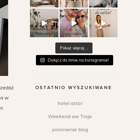
Pokaż więcej...
Dołącz do mnie na Instagramie!
rzedaż
OSTATNIO WYSZUKIWANE
ca w
hotel astor
ęc
Weekend we Troje
poronienie blog