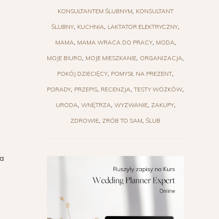
KONSULTANTEM ŚLUBNYM
KONSULTANT
ŚLUBNY
KUCHNIA
LAKTATOR ELEKTRYCZNY
MAMA
MAMA WRACA DO PRACY
MODA
MOJE BIURO
MOJE MIESZKANIE
ORGANIZACJA
POKÓJ DZIECIĘCY
POMYSŁ NA PREZENT
PORADY
PRZEPIS
RECENZJA
TESTY WÓZKÓW
URODA
WNĘTRZA
WYZWANIE
ZAKUPY
ZDROWIE
ZRÓB TO SAM
ŚLUB
na