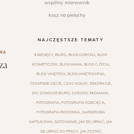
wspólny mianownik
kosz na pieluchy
NAJCZĘSTSZE TEMATY
DKA
9 MIESIĘCY
BIURO
BLOG DZIECKO
BLOG
za
KOSMETYCZNY
BLOG MAMA
BLOG O ŻYCIU
BLOG WNĘTRZA
BLOG WNĘTRZARSKI
CESARSKIE CIĘCIE
CZAS WOLNY
DEKORACJE
DIY
DOMOWE BIURO
DZIECKO
EKOMAMA
FOTOGRAFIA
FOTOGRAFIA DZIECIĘCA
FOTOGRAFIA RODZINNA
GARDEROBA
KAPSUŁOWA
GOTOWANIE
JAK SIĘ UBRAĆ
JAK
SIĘ UBRAĆ DO PRACY
JAK ZOSTAĆ