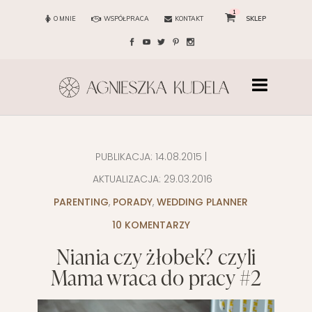
1
O MNIE
WSPÓŁPRACA
KONTAKT
SKLEP
PUBLIKACJA:
14.08.2015
|
AKTUALIZACJA:
29.03.2016
PARENTING
,
PORADY
,
WEDDING PLANNER
10 KOMENTARZY
Niania czy żłobek? czyli
Mama wraca do pracy #2