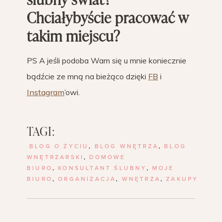
Chciałybyście pracować w
takim miejscu?
PS A jeśli podoba Wam się u mnie koniecznie
bądźcie ze mną na bieżąco dzięki
FB
i
Instagram
’owi.
TAGI:
BLOG O ŻYCIU
,
BLOG WNĘTRZA
,
BLOG
WNĘTRZARSKI
,
DOMOWE
BIURO
,
KONSULTANT ŚLUBNY
,
MOJE
BIURO
,
ORGANIZACJA
,
WNĘTRZA
,
ZAKUPY