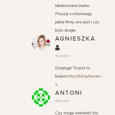
lakierowane biurko.
Proszę o informację
jakiej firmy ono jest i czy
było drogie.
AGNIESZKA
06.10.2018
Dziękuję! To jest to
biurko:
http://bit.ly/biurko-
x
ANTONI
08.03.2019
Czy mogę wiedzieć kto