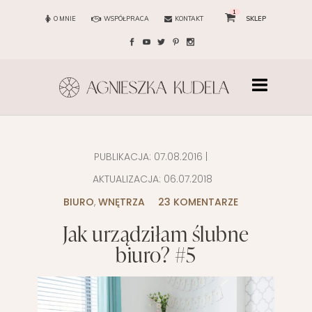
1
O MNIE
WSPÓŁPRACA
KONTAKT
SKLEP
PUBLIKACJA:
07.08.2016
|
AKTUALIZACJA:
06.07.2018
BIURO
,
WNĘTRZA
23 KOMENTARZE
Jak urządziłam ślubne
biuro? #5