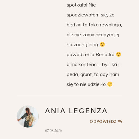
spotkała! Nie
spodziewałam się, że
będzie to taka rewolucja,
ale nie zamieniłabym jej
na żadną inną
powodzenia Renatko
a malkontenci… byli, są i
będą, grunt, to aby nam
się to nie udzieliło
ANIA LEGENZA
ODPOWIEDZ
07.08.2016