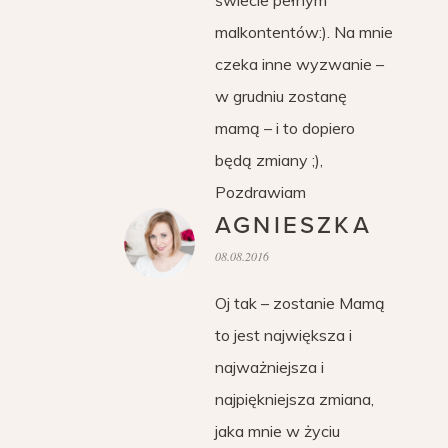
świecie pełnym
malkontentów:). Na mnie
czeka inne wyzwanie –
w grudniu zostanę
mamą – i to dopiero
będą zmiany ;),
Pozdrawiam
AGNIESZKA
08.08.2016
Oj tak – zostanie Mamą
to jest największa i
najważniejsza i
najpiękniejsza zmiana,
jaka mnie w życiu