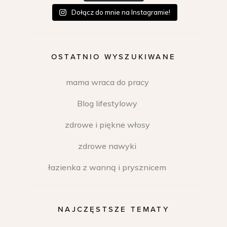
Dołącz do mnie na Instagramie!
OSTATNIO WYSZUKIWANE
mama wraca do pracy
Blog lifestylowy
zdrowe i piękne włosy
zdrowe nawyki
łazienka z wanną i prysznicem
NAJCZĘSTSZE TEMATY