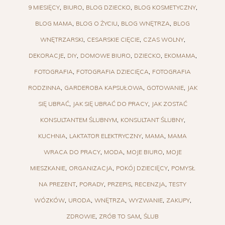
9 MIESIĘCY
BIURO
BLOG DZIECKO
BLOG KOSMETYCZNY
BLOG MAMA
BLOG O ŻYCIU
BLOG WNĘTRZA
BLOG
WNĘTRZARSKI
CESARSKIE CIĘCIE
CZAS WOLNY
DEKORACJE
DIY
DOMOWE BIURO
DZIECKO
EKOMAMA
FOTOGRAFIA
FOTOGRAFIA DZIECIĘCA
FOTOGRAFIA
RODZINNA
GARDEROBA KAPSUŁOWA
GOTOWANIE
JAK
SIĘ UBRAĆ
JAK SIĘ UBRAĆ DO PRACY
JAK ZOSTAĆ
KONSULTANTEM ŚLUBNYM
KONSULTANT ŚLUBNY
KUCHNIA
LAKTATOR ELEKTRYCZNY
MAMA
MAMA
WRACA DO PRACY
MODA
MOJE BIURO
MOJE
MIESZKANIE
ORGANIZACJA
POKÓJ DZIECIĘCY
POMYSŁ
NA PREZENT
PORADY
PRZEPIS
RECENZJA
TESTY
WÓZKÓW
URODA
WNĘTRZA
WYZWANIE
ZAKUPY
ZDROWIE
ZRÓB TO SAM
ŚLUB