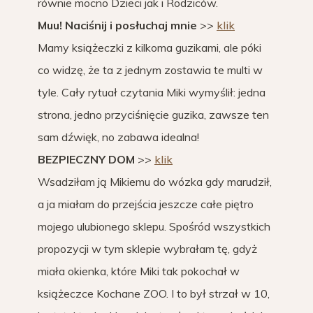
równie mocno Dzieci jak i Rodziców.
Muu! Naciśnij i posłuchaj mnie
>>
klik
Mamy książeczki z kilkoma guzikami, ale póki
co widzę, że ta z jednym zostawia te multi w
tyle. Cały rytuał czytania Miki wymyślił: jedna
strona, jedno przyciśnięcie guzika, zawsze ten
sam dźwięk, no zabawa idealna!
BEZPIECZNY DOM
>>
klik
Wsadziłam ją Mikiemu do wózka gdy marudził,
a ja miałam do przejścia jeszcze całe piętro
mojego ulubionego sklepu. Spośród wszystkich
propozycji w tym sklepie wybrałam tę, gdyż
miała okienka, które Miki tak pokochał w
książeczce Kochane ZOO. I to był strzał w 10,