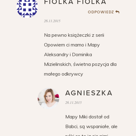
FIOLKA FIOLKA
ODPOWIEDZ
26.11.2015
Na pewno książeczki z serii
Opowiem ci mamo i Mapy
Aleksandry i Dominika
Mizielinskich, świetna pozycja dla
małego odkrywcy
AGNIESZKA
26.11.2015
Mapy Miki dostał od
Babci, są wspaniałe, ale
póki co to ja się nimi