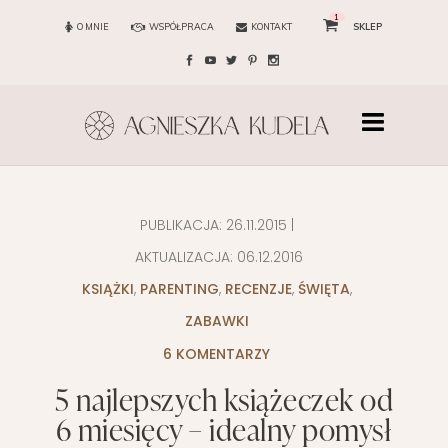
1
O MNIE
WSPÓŁPRACA
KONTAKT
SKLEP
PUBLIKACJA:
26.11.2015
|
AKTUALIZACJA:
06.12.2016
KSIĄŻKI
,
PARENTING
,
RECENZJE
,
ŚWIĘTA
,
ZABAWKI
6 KOMENTARZY
5 najlepszych książeczek od
6 miesięcy – idealny pomysł