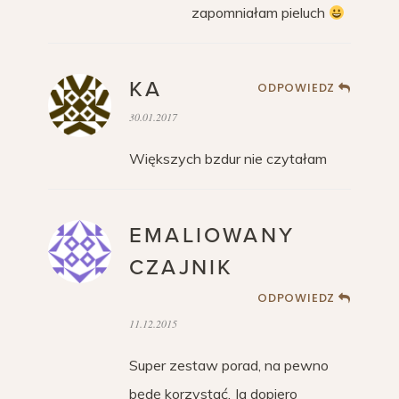
zapomniałam pieluch
KA
ODPOWIEDZ
30.01.2017
Większych bzdur nie czytałam
EMALIOWANY
CZAJNIK
ODPOWIEDZ
11.12.2015
Super zestaw porad, na pewno
będę korzystać. Ja dopiero