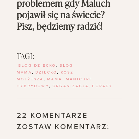
problemem gdy Maluch
pojawił się na świecie?
Pisz, będziemy radzić!
TAGI:
BLOG DZIECKO
,
BLOG
MAMA
,
DZIECKO
,
KOSZ
MOJŻESZA
,
MAMA
,
MANICURE
HYBRYDOWY
,
ORGANIZACJA
,
PORADY
22 KOMENTARZE
ZOSTAW KOMENTARZ: