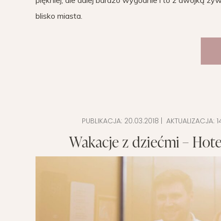
piękniej, ale dalej bardzo wygodnie i to z dwójką ż
blisko miasta.
PUBLIKACJA:
20.03.2018
| AKTUALIZACJA:
1
Wakacje z dziećmi – Hote