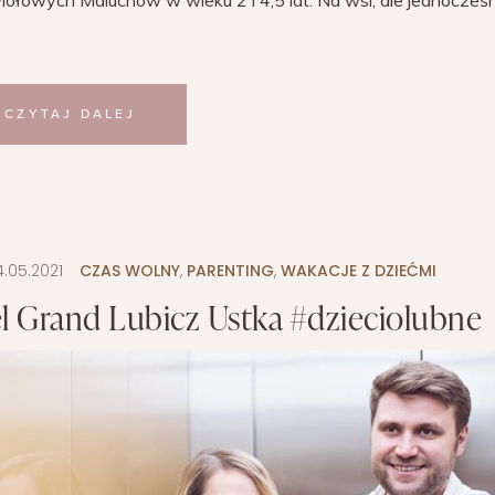
ywiołowych Maluchów w wieku 2 i 4,5 lat. Na wsi, ale jednocześ
CZYTAJ DALEJ
4.05.2021
CZAS WOLNY
,
PARENTING
,
WAKACJE Z DZIEĆMI
l Grand Lubicz Ustka #dzieciolubne