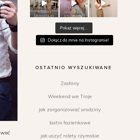
Pokaż więcej...
Dołącz do mnie na Instagramie!
OSTATNIO WYSZUKIWANE
Zasłony
Weekend we Troje
jak zorganizować urodziny
lustro łazienkowe
rować
jak uszyć rolety rzymskie