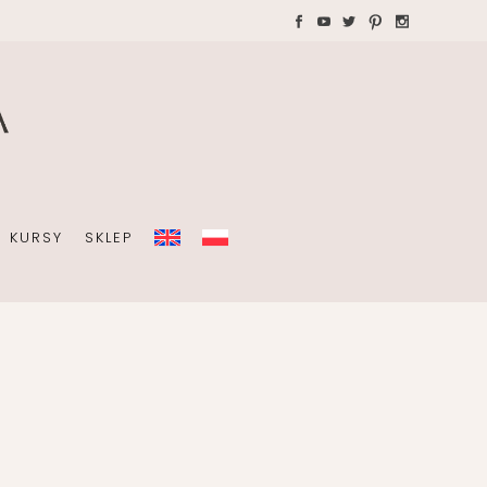
WAKACJE Z DZIEĆMI
Teczki A4 dla wedding
plannera na koordynację
A
dnia ślubu
KURSY
SKLEP
OBISTY
ZIEĆMI
Teczki A4 dla wedding
plannera na koordynację
dnia ślubu