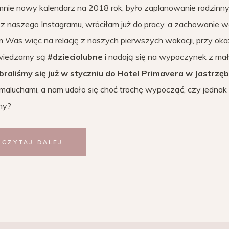
 mnie nowy kalendarz na 2018 rok, było zaplanowanie rodzinn
 z naszego Instagramu, wróciłam już do pracy, a zachowanie wo
m Was więc na relację z naszych pierwszych wakacji, przy okaz
dwiedzamy są
#dzieciolubne
i nadają się na wypoczynek z mał
aliśmy się już w styczniu do Hotel Primavera w Jastrzęb
 maluchami, a nam udało się choć trochę wypocząć, czy jednak
śmy?
CZYTAJ DALEJ