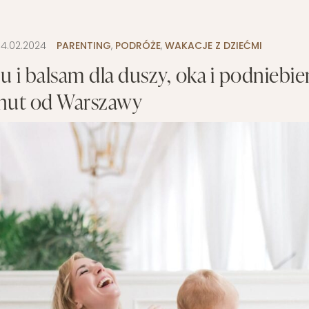
WYPRAWKA
 BIZNES
OGRÓD NA CO DZIEŃ
MODA DZIECIĘCA
MINIMALIZM
14.02.2024
PARENTING
,
PODRÓŻE
,
WAKACJE Z DZIEĆMI
POKÓJ DZIECIĘCY
ROZWÓJ OSOBISTY
 i balsam dla duszy, oka i podniebie
PORADY DLA RODZICÓW
URODA
nut od Warszawy
ROZSZERZANIE DIETY
ZDROWIE
WÓZKI DZIECIĘCE
WAKACJE Z DZIEĆMI
WYPRAWKA