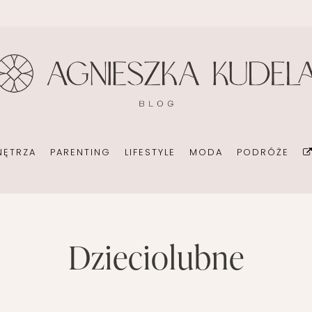
BIURO
DOM
EKOMAMA
DIY
KONSULTANT ŚLUBNY
BIURO
KARMIENIE PIERSIĄ
FOTOGRAFI
ORGANIZACJA
POKÓJ DZIECIĘCY
MODA CIĄŻOWA
KSIĄŻKI
POMYSŁ NA BIZNES
OGRÓD NA CO DZIEŃ
MODA DZIECIĘCA
MINIMALIZM
NĘTRZA
PARENTING
LIFESTYLE
MODA
PODRÓŻE
POKÓJ DZIECIĘCY
ROZWÓJ OS
PORADY DLA RODZICÓW
URODA
ROZSZERZANIE DIETY
ZDROWIE
DOM
EKOMAMA
dzieciolubne
DIY
WAKACJE Z D
WÓZKI DZIECIĘCE
T ŚLUBNY
BIURO
KARMIENIE PIERSIĄ
FOTOGRAFIA
WAKACJE Z DZIEĆMI
CJA
POKÓJ DZIECIĘCY
MODA CIĄŻOWA
KSIĄŻKI