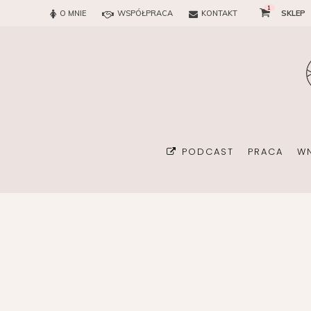
1
O MNIE
WSPÓŁPRACA
KONTAKT
SKLEP
PODCAST
PRACA
W
BIURO
KONSULTAN
ORGANIZA