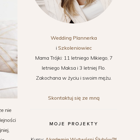
Wedding Plannerka
i
Szkoleniowiec
Mama Trójki: 11 letniego Mikiego, 7
letniego Maksa i 3 letniej Flo.
Zakochana w życiu i swoim mężu.
Skontaktuj się ze mną
że nie
lejności
MOJE PROJEKTY
niej,
Kursy:
Akademia Wytwórni Ślubów™