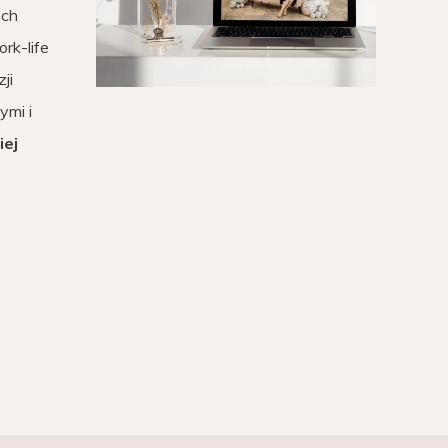
ych
rk-life
ji
ymi i
iej