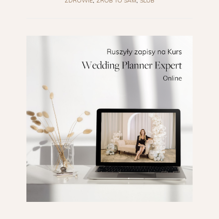
ZDROWIE
ZRÓB TO SAM
ŚLUB