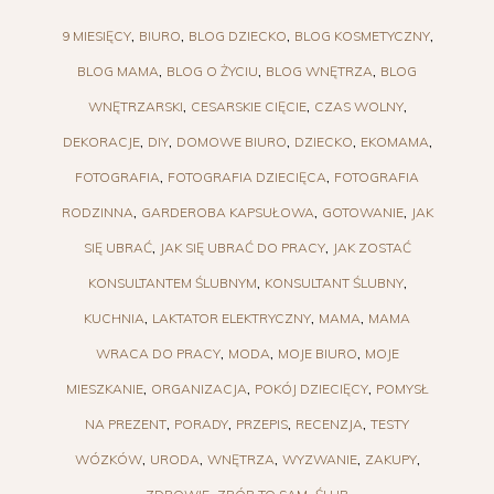
9 MIESIĘCY
BIURO
BLOG DZIECKO
BLOG KOSMETYCZNY
BLOG MAMA
BLOG O ŻYCIU
BLOG WNĘTRZA
BLOG
WNĘTRZARSKI
CESARSKIE CIĘCIE
CZAS WOLNY
DEKORACJE
DIY
DOMOWE BIURO
DZIECKO
EKOMAMA
FOTOGRAFIA
FOTOGRAFIA DZIECIĘCA
FOTOGRAFIA
RODZINNA
GARDEROBA KAPSUŁOWA
GOTOWANIE
JAK
SIĘ UBRAĆ
JAK SIĘ UBRAĆ DO PRACY
JAK ZOSTAĆ
KONSULTANTEM ŚLUBNYM
KONSULTANT ŚLUBNY
KUCHNIA
LAKTATOR ELEKTRYCZNY
MAMA
MAMA
WRACA DO PRACY
MODA
MOJE BIURO
MOJE
MIESZKANIE
ORGANIZACJA
POKÓJ DZIECIĘCY
POMYSŁ
NA PREZENT
PORADY
PRZEPIS
RECENZJA
TESTY
WÓZKÓW
URODA
WNĘTRZA
WYZWANIE
ZAKUPY