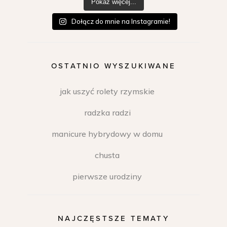
Pokaż więcej...
Dołącz do mnie na Instagramie!
OSTATNIO WYSZUKIWANE
jak uszyć rolety rzymskie
radzka radzi
manicure hybrydowy w domu
chusta
pierwsze urodziny
NAJCZĘSTSZE TEMATY