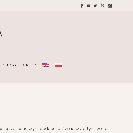
WAKACJE Z DZIEĆMI
Teczki A4 dla wedding
plannera na koordynację
A
dnia ślubu
KURSY
SKLEP
OBISTY
ZIEĆMI
Teczki A4 dla wedding
plannera na koordynację
dnia ślubu
jdują się na naszym poddaszu, świadczy o tym, że to