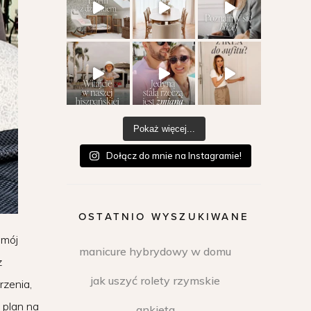
Pokaż więcej...
Dołącz do mnie na Instagramie!
OSTATNIO WYSZUKIWANE
 mój
manicure hybrydowy w domu
z
jak uszyć rolety rzymskie
rzenia,
 plan na
ankieta