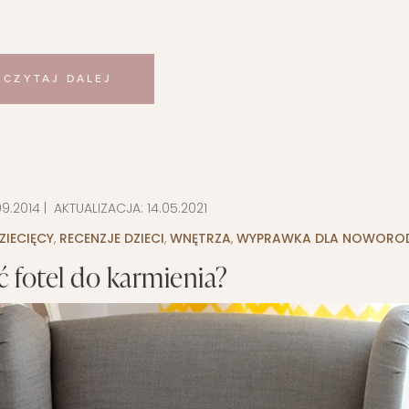
CZYTAJ DALEJ
09.2014
| AKTUALIZACJA:
14.05.2021
ZIECIĘCY
,
RECENZJE DZIECI
,
WNĘTRZA
,
WYPRAWKA DLA NOWORO
ć fotel do karmienia?