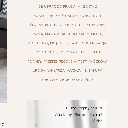
SIĘ UBRAĆ DO PRACY
JAK ZOSTAĆ
KONSULTANTEM ŚLUBNYM
KONSULTANT
ŚLUBNY
KUCHNIA
LAKTATOR ELEKTRYCZNY
MAMA
MAMA WRACA DO PRACY
MODA
MOJE BIURO
MOJE MIESZKANIE
ORGANIZACJA
POKÓJ DZIECIĘCY
POMYSŁ NA PREZENT
PORADY
PRZEPIS
RECENZJA
TESTY WÓZKÓW
URODA
WNĘTRZA
WYZWANIE
ZAKUPY
ZDROWIE
ZRÓB TO SAM
ŚLUB
.
ry.