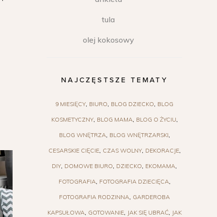
tula
olej kokosowy
NAJCZĘSTSZE TEMATY
9 MIESIĘCY
BIURO
BLOG DZIECKO
BLOG
KOSMETYCZNY
BLOG MAMA
BLOG O ŻYCIU
BLOG WNĘTRZA
BLOG WNĘTRZARSKI
CESARSKIE CIĘCIE
CZAS WOLNY
DEKORACJE
DIY
DOMOWE BIURO
DZIECKO
EKOMAMA
FOTOGRAFIA
FOTOGRAFIA DZIECIĘCA
FOTOGRAFIA RODZINNA
GARDEROBA
KAPSUŁOWA
GOTOWANIE
JAK SIĘ UBRAĆ
JAK