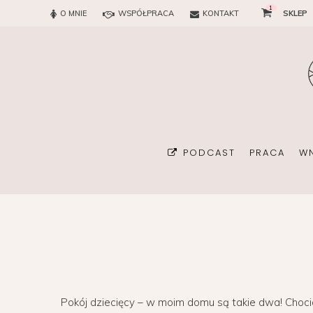
1
O MNIE
WSPÓŁPRACA
KONTAKT
SKLEP
PODCAST
PRACA
W
BIURO
KONSULTAN
Pokój dziecięcy – w moim domu są takie dwa! Chocia
ORGANIZA