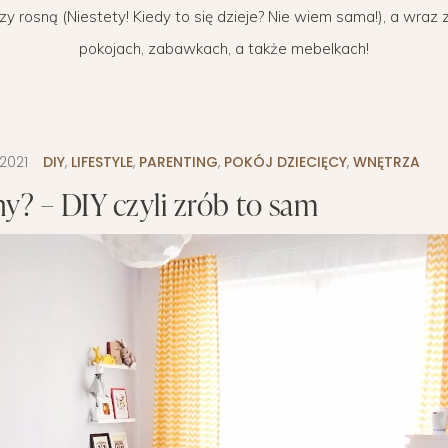
y rosną (Niestety! Kiedy to się dzieje? Nie wiem sama!), a wraz 
WYPRAWKA
 BIZNES
OGRÓD NA CO DZIEŃ
MODA DZIECIĘCA
MINIMALIZM
pokojach, zabawkach, a także mebelkach!
POKÓJ DZIECIĘCY
ROZWÓJ OSOBISTY
PORADY DLA RODZICÓW
URODA
.2021
DIY
,
LIFESTYLE
,
PARENTING
,
POKÓJ DZIECIĘCY
,
WNĘTRZA
ROZSZERZANIE DIETY
ZDROWIE
ny? – DIY czyli zrób to sam
WÓZKI DZIECIĘCE
WAKACJE Z DZIEĆMI
WYPRAWKA