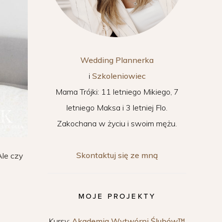
Wedding Plannerka
i
Szkoleniowiec
Mama Trójki: 11 letniego Mikiego, 7
letniego Maksa i 3 letniej Flo.
Zakochana w życiu i swoim mężu.
Skontaktuj się ze mną
Ale czy
MOJE PROJEKTY
Kursy:
Akademia Wytwórni Ślubów™