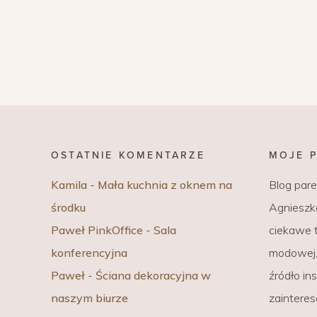
OSTATNIE KOMENTARZE
MOJE 
Kamila
-
Mała kuchnia z oknem na
Blog par
środku
Agnieszka
Paweł PinkOffice
-
Sala
ciekawe t
konferencyjna
modowej, 
Paweł
-
Ściana dekoracyjna w
źródło ins
naszym biurze
zaintere