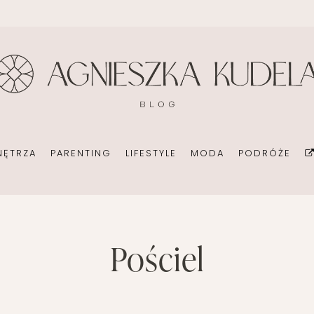
BIURO
DOM
EKOMAMA
DIY
KONSULTANT ŚLUBNY
BIURO
KARMIENIE PIERSIĄ
FOTOGRAFI
ORGANIZACJA
POKÓJ DZIECIĘCY
MODA CIĄŻOWA
KSIĄŻKI
POMYSŁ NA BIZNES
OGRÓD NA CO DZIEŃ
MODA DZIECIĘCA
MINIMALIZM
NĘTRZA
PARENTING
LIFESTYLE
MODA
PODRÓŻE
POKÓJ DZIECIĘCY
ROZWÓJ OS
PORADY DLA RODZICÓW
URODA
ROZSZERZANIE DIETY
ZDROWIE
DOM
EKOMAMA
pościel
DIY
WAKACJE Z D
WÓZKI DZIECIĘCE
T ŚLUBNY
BIURO
KARMIENIE PIERSIĄ
FOTOGRAFIA
WAKACJE Z DZIEĆMI
CJA
POKÓJ DZIECIĘCY
MODA CIĄŻOWA
KSIĄŻKI