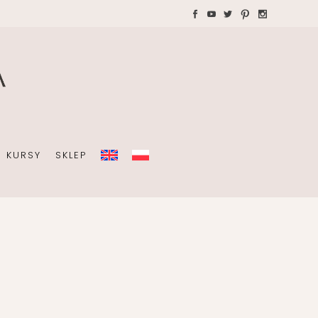
WAKACJE Z DZIEĆMI
Teczki A4 dla wedding
plannera na koordynację
A
dnia ślubu
KURSY
SKLEP
OBISTY
ZIEĆMI
Teczki A4 dla wedding
plannera na koordynację
dnia ślubu