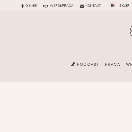
1
O MNIE
WSPÓŁPRACA
KONTAKT
SKLEP
PODCAST
PRACA
W
BIURO
KONSULTAN
ORGANIZA