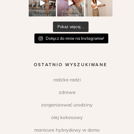
Pokaż więcej...
Dołącz do mnie na Instagramie!
OSTATNIO WYSZUKIWANE
radzka radzi
zdrowa
zorganizować urodziny
olej kokosowy
manicure hybrydowy w domu