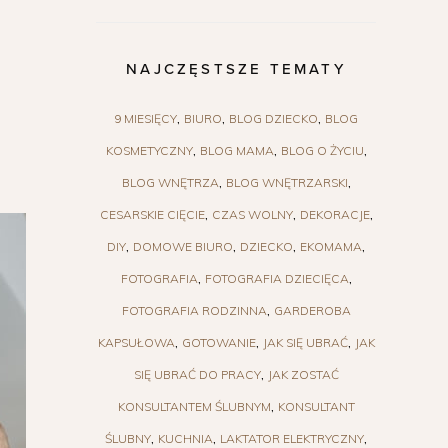
NAJCZĘSTSZE TEMATY
9 MIESIĘCY
BIURO
BLOG DZIECKO
BLOG
KOSMETYCZNY
BLOG MAMA
BLOG O ŻYCIU
BLOG WNĘTRZA
BLOG WNĘTRZARSKI
CESARSKIE CIĘCIE
CZAS WOLNY
DEKORACJE
DIY
DOMOWE BIURO
DZIECKO
EKOMAMA
FOTOGRAFIA
FOTOGRAFIA DZIECIĘCA
FOTOGRAFIA RODZINNA
GARDEROBA
KAPSUŁOWA
GOTOWANIE
JAK SIĘ UBRAĆ
JAK
SIĘ UBRAĆ DO PRACY
JAK ZOSTAĆ
KONSULTANTEM ŚLUBNYM
KONSULTANT
ŚLUBNY
KUCHNIA
LAKTATOR ELEKTRYCZNY