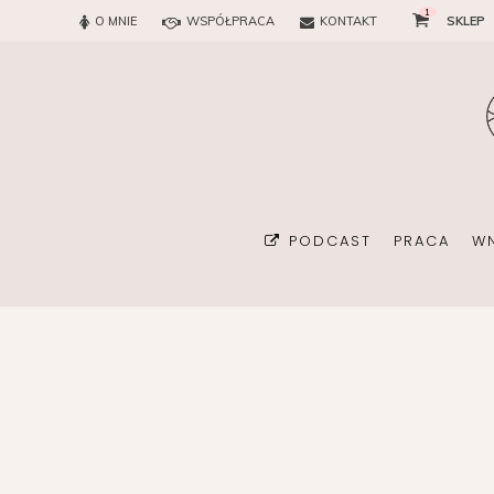
1
O MNIE
WSPÓŁPRACA
KONTAKT
SKLEP
PODCAST
PRACA
W
BIURO
KONSULTAN
ORGANIZA