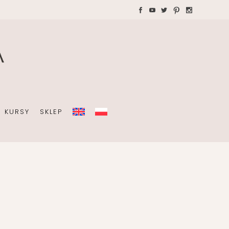
WAKACJE Z DZIEĆMI
Teczki A4 dla wedding
plannera na koordynację
A
dnia ślubu
KURSY
SKLEP
OBISTY
ZIEĆMI
Teczki A4 dla wedding
plannera na koordynację
dnia ślubu