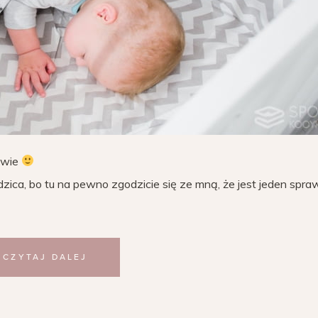
ciwie
odzica, bo tu na pewno zgodzicie się ze mną, że jest jeden spr
CZYTAJ DALEJ