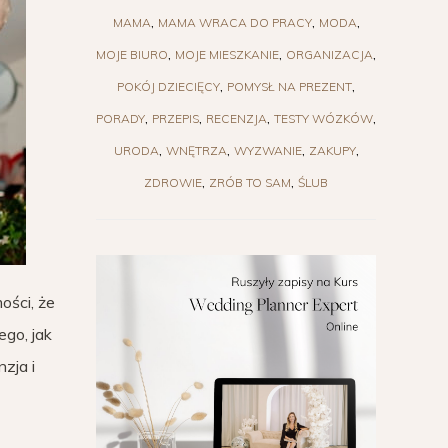
MAMA
MAMA WRACA DO PRACY
MODA
MOJE BIURO
MOJE MIESZKANIE
ORGANIZACJA
POKÓJ DZIECIĘCY
POMYSŁ NA PREZENT
PORADY
PRZEPIS
RECENZJA
TESTY WÓZKÓW
URODA
WNĘTRZA
WYZWANIE
ZAKUPY
ZDROWIE
ZRÓB TO SAM
ŚLUB
ości, że
ego, jak
zja i