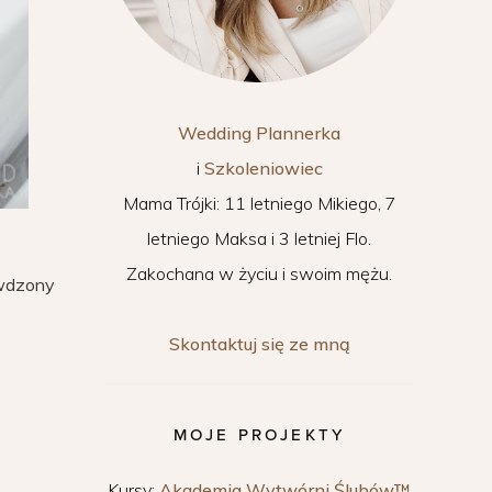
Wedding Plannerka
i
Szkoleniowiec
Mama Trójki: 11 letniego Mikiego, 7
letniego Maksa i 3 letniej Flo.
Zakochana w życiu i swoim mężu.
awdzony
Skontaktuj się ze mną
MOJE PROJEKTY
Kursy:
Akademia Wytwórni Ślubów™