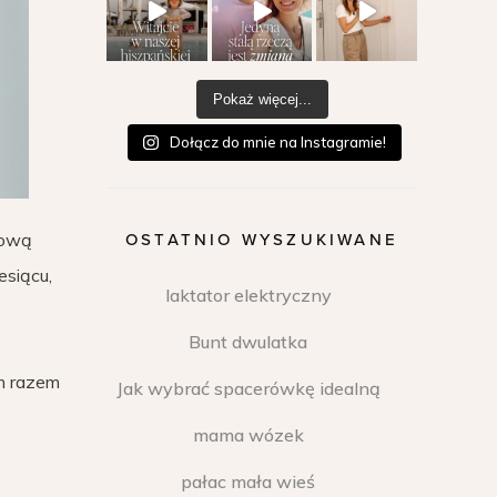
Pokaż więcej...
Dołącz do mnie na Instagramie!
mową
OSTATNIO WYSZUKIWANE
esiącu,
laktator elektryczny
Bunt dwulatka
ym razem
Jak wybrać spacerówkę idealną
mama wózek
pałac mała wieś